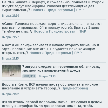
На 70-й минуте «Шериф», к сожалению, получает и второй.
0:2 уже ведут швейцарцы. Роковая десятиминутка для
тираспольчан.//
Новости Приднестровья | ПМР
Вчера, 21:36
«Санкт-Галлен» поражает ворота тираспольчан, и на этот
раз все по правилам. 0:1 в пользу гостей. Вратарь Эмиль
Тымбур не спас.//
Новости Приднестровья | ПМР
Вчера, 21:27
А вот и «Шериф» забивает в начале второго тайма, но и
здесь положение вне игры. Не удается пока командам
открыть счет.//
Новости Приднестровья | ПМР
Вчера, 21:15
7 августа ожидается переменная облачность,
местами кратковременный дождь
Вчера, 21:13
БЕНДЕРЫ
Дорога в Крым. ВСУ начали вновь обстреливать мирное
население и устраивать террор.//
Приднестровец
Вчера, 21:07
0:0 по итогам первой половины матча. Нескучная в целом
игра, у «Шерифа» было два хороших момента, чтобы