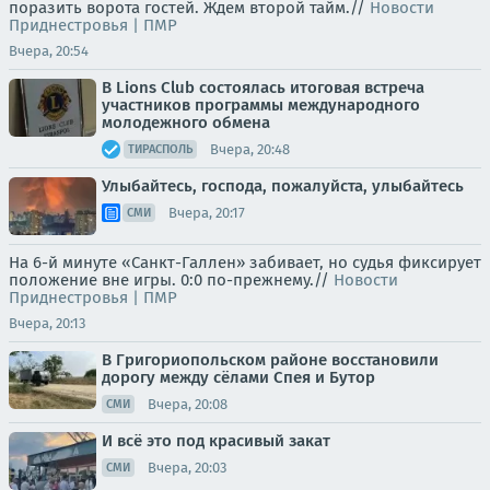
поразить ворота гостей. Ждем второй тайм.//
Новости
Приднестровья | ПМР
Вчера, 20:54
В Lions Club состоялась итоговая встреча
участников программы международного
молодежного обмена
Вчера, 20:48
ТИРАСПОЛЬ
Улыбайтесь, господа, пожалуйста, улыбайтесь
Вчера, 20:17
СМИ
На 6-й минуте «Санкт-Галлен» забивает, но судья фиксирует
положение вне игры. 0:0 по-прежнему.//
Новости
Приднестровья | ПМР
Вчера, 20:13
В Григориопольском районе восстановили
дорогу между сёлами Спея и Бутор
Вчера, 20:08
СМИ
И всё это под красивый закат
Вчера, 20:03
СМИ