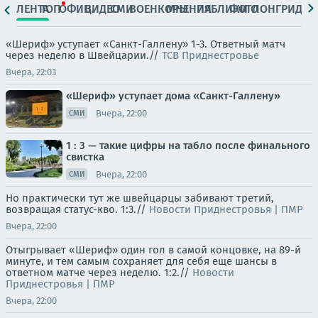
ЛЕНТА
ТОП
ОФИЦ.
ВИДЕО
СМИ
ВОЕНКОРЫ
МНЕНИЯ
ПАБЛИКИ
ФОТО
ЛОНГРИДЫ
«Шериф» уступает «Санкт-Галлену» 1-3. Ответный матч
через неделю в Швейцарии.//
ТСВ Приднестровье
Вчера, 22:03
«Шериф» уступает дома «Санкт-Галлену»
Вчера, 22:00
СМИ
1 : 3 — такие цифры на табло после финального
свистка
Вчера, 22:00
СМИ
Но практически тут же швейцарцы забивают третий,
возвращая статус-кво. 1:3.//
Новости Приднестровья | ПМР
Вчера, 22:00
Отыгрывает «Шериф» один гол в самой концовке, на 89-й
минуте, и тем самым сохраняет для себя еще шансы в
ответном матче через неделю. 1:2.//
Новости
Приднестровья | ПМР
Вчера, 22:00