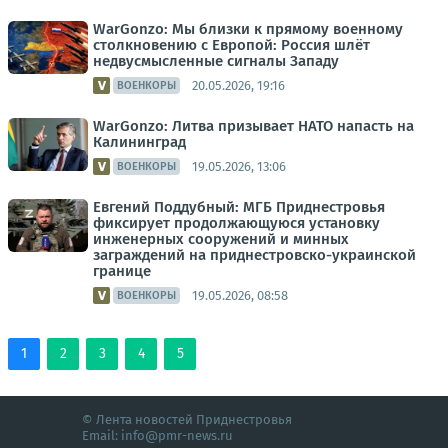
WarGonzo: Мы близки к прямому военному
столкновению с Европой: Россия шлёт
недвусмысленные сигналы Западу
20.05.2026, 19:16
ВОЕНКОРЫ
WarGonzo: Литва призывает НАТО напасть на
Калининград
19.05.2026, 13:06
ВОЕНКОРЫ
Евгений Поддубный: МГБ Приднестровья
фиксирует продолжающуюся установку
инженерных сооружений и минных
заграждений на приднестровско-украинской
границе
19.05.2026, 08:58
ВОЕНКОРЫ
1
2
3
4
5
© Лента новостей Приднестровья
Email:
info@pmr-news.ru