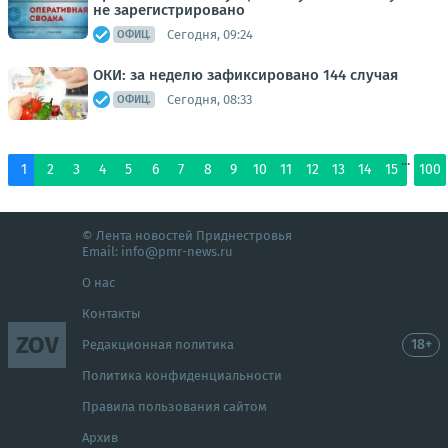
не зарегистрировано
Сегодня, 09:24
ОФИЦ.
ОКИ: за неделю зафиксировано 144 случая
Сегодня, 08:33
ОФИЦ.
...
1
2
3
4
5
6
7
8
9
10
11
12
13
14
15
100
© Лента новостей Приднестровья
Email:
info@pmr-news.ru
О нас
Контакты
ZOV
18+
Редакционная политика
Политика конфиденциальности
Правила пользования сайтом
Архив