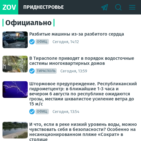
ZOV
ПРИДНЕСТРОВЬЕ
Официально
Разбитые машины из-за разбитого сердца
Сегодня, 14:12
ОФИЦ.
В Тирасполе приводят в порядок водосточные
системы многоквартирных домов
Сегодня, 13:59
ТИРАСПОЛЬ
Штормовое предупреждение. Республиканский
гидрометцентр: в ближайшие 1-3 часа и
вечером 6 августа по республике ожидаются
грозы, местами шквалистое усиление ветра до
15 м/с
Сегодня, 13:54
ОФИЦ.
И что, если в реке низкий уровень воды, можно
чувствовать себя в безопасности? Особенно на
несанкционированном пляже «Сократ» в
столице