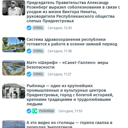
Председатель Правительства Александр
Розенберг выразил соболезнования в связи с
уходом из жизни Виктора Никиты,
руководителя Республиканского общества
слепых Приднестровья
Сегодня, 12:30
ОФИЦ.
Система здравоохранения республики
готовится к работе в осенне-зимний период
Сегодня, 11:38
ОФИЦ.
Матч «Шериф» – «Санкт-Галлен»: меры
безопасности
Сегодня, 11:27
ОФИЦ.
Рыбница — один из крупнейших
промышленных и культурных центров
Приднестровья, город с богатой историей,
крепкими традициями и трудолюбивыми
людьми
Сегодня, 11:10
РЫБНИЦЫ
А это видео из столицы — горела свалка в
переулке Энергетиков