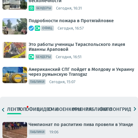
бесконечности
Сегодня, 16:31
БЕНДЕРЫ
Подробности пожара в Протягайловке
Сегодня, 16:57
ОФИЦ.
Это работы ученицы Тираспольского лицея
Иванны Араповой
Сегодня, 16:51
БЕНДЕРЫ
Американский СПГ пойдет в Молдову и Украину
через румынскую Transgaz
Сегодня, 15:07
ПАБЛИКИ
ЛЕНТА
ТОП
ОФИЦ.
ВИДЕО
СМИ
ВОЕНКОРЫ
МНЕНИЯ
ПАБЛИКИ
ФОТО
ЛОНГРИДЫ
Чемпионат по распитию пива провели в Уганде
19:06
ПАБЛИКИ