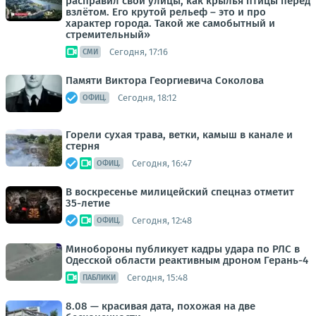
расправил свои улицы, как крылья птицы перед
взлётом. Его крутой рельеф – это и про
характер города. Такой же самобытный и
стремительный»
Сегодня, 17:16
СМИ
Памяти Виктора Георгиевича Соколова
Сегодня, 18:12
ОФИЦ.
Горели сухая трава, ветки, камыш в канале и
стерня
Сегодня, 16:47
ОФИЦ.
В воскресенье милицейский спецназ отметит
35-летие
Сегодня, 12:48
ОФИЦ.
Минобороны публикует кадры удара по РЛС в
Одесской области реактивным дроном Герань-4
Сегодня, 15:48
ПАБЛИКИ
8.08 — красивая дата, похожая на две