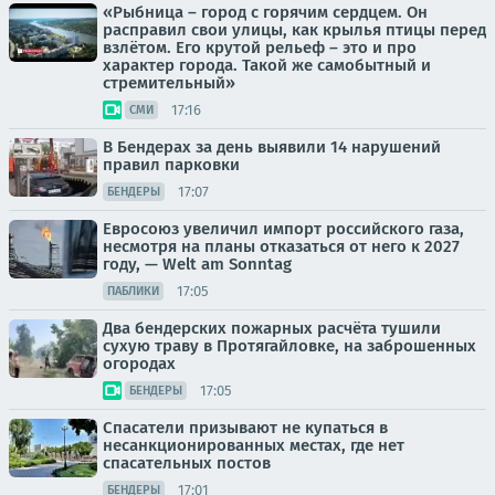
«Рыбница – город с горячим сердцем. Он
расправил свои улицы, как крылья птицы перед
взлётом. Его крутой рельеф – это и про
характер города. Такой же самобытный и
стремительный»
17:16
СМИ
В Бендерах за день выявили 14 нарушений
правил парковки
17:07
БЕНДЕРЫ
Евросоюз увеличил импорт российского газа,
несмотря на планы отказаться от него к 2027
году, — Welt am Sonntag
17:05
ПАБЛИКИ
Два бендерских пожарных расчёта тушили
сухую траву в Протягайловке, на заброшенных
огородах
17:05
БЕНДЕРЫ
Спасатели призывают не купаться в
несанкционированных местах, где нет
спасательных постов
17:01
БЕНДЕРЫ