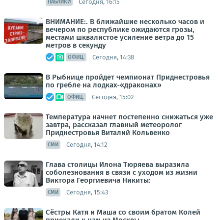
Сегодня, 16:15
ПАБЛИКИ
ВНИМАНИЕ:. В ближайшие несколько часов и
вечером по республике ожидаются грозы,
местами шквалистое усиление ветра до 15
метров в секунду
Сегодня, 14:38
ОФИЦ.
В Рыбнице пройдет чемпионат Приднестровья
по гребле на лодках-«драконах»
Сегодня, 15:02
ОФИЦ.
Температура начнет постепенно снижаться уже
завтра, рассказал главный метеоролог
Приднестровья Виталий Кольвенко
Сегодня, 14:12
СМИ
Глава столицы Илона Тюряева выразила
соболезнования в связи с уходом из жизни
Виктора Георгиевича Никиты:
Сегодня, 15:43
СМИ
Сёстры Катя и Маша со своим братом Колей