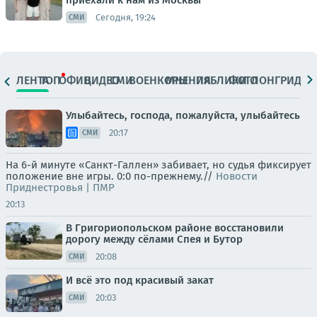
приехали к нам из Москвы
Сегодня, 19:24
СМИ
ЛЕНТА
ТОП
ОФИЦ.
ВИДЕО
СМИ
ВОЕНКОРЫ
МНЕНИЯ
ПАБЛИКИ
ФОТО
ЛОНГРИДЫ
Улыбайтесь, господа, пожалуйста, улыбайтесь
20:17
СМИ
На 6-й минуте «Санкт-Галлен» забивает, но судья фиксирует
положение вне игры. 0:0 по-прежнему.//
Новости
Приднестровья | ПМР
20:13
В Григориопольском районе восстановили
дорогу между сёлами Спея и Бутор
20:08
СМИ
И всё это под красивый закат
20:03
СМИ