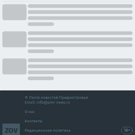
© Лента новостей Приднестровья
Email:
info@pmr-news.ru
О нас
Контакты
ZOV
18+
Редакционная политика