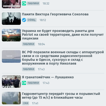
18:32
ПАБЛИКИ
Памяти Виктора Георгиевича Соколова
18:12
ОФИЦ.
Украина не будет производить ракеты для
Patriot на своей территории, даже если получит
лицензии
18:04
ПАБЛИКИ
ВС РФ поразили военные склады с аппаратурой
связи и со средствами радиоэлектронной
борьбы в Одессе, сухогруз и склад с
вооружением в порту Николаев
17:43
ПАБЛИКИ
Я гранатомётчик — Лукашенко
17:43
ПАБЛИКИ
Гидрометцентр передаёт грозы и порывистый
ветер (до 15 м/с) в ближайшие часы
17:41
СМИ