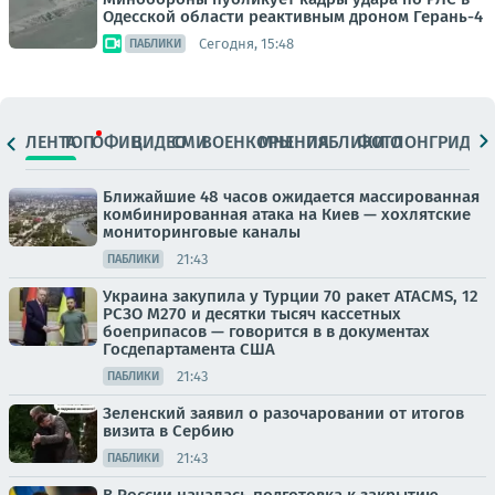
Одесской области реактивным дроном Герань-4
Сегодня, 15:48
ПАБЛИКИ
ЛЕНТА
ТОП
ОФИЦ.
ВИДЕО
СМИ
ВОЕНКОРЫ
МНЕНИЯ
ПАБЛИКИ
ФОТО
ЛОНГРИДЫ
Ближайшие 48 часов ожидается массированная
комбинированная атака на Киев — хохлятские
мониторинговые каналы
21:43
ПАБЛИКИ
Украина закупила у Турции 70 ракет ATACMS, 12
РСЗО M270 и десятки тысяч кассетных
боеприпасов — говорится в в документах
Госдепартамента США
21:43
ПАБЛИКИ
Зеленский заявил о разочаровании от итогов
визита в Сербию
21:43
ПАБЛИКИ