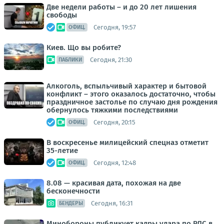
Две недели работы – и до 20 лет лишения
свободы
Сегодня, 19:57
ОФИЦ.
Киев. Що вы робите?
Сегодня, 21:30
ПАБЛИКИ
Алкоголь, вспыльчивый характер и бытовой
конфликт – этого оказалось достаточно, чтобы
праздничное застолье по случаю дня рождения
обернулось тяжкими последствиями
Сегодня, 20:15
ОФИЦ.
В воскресенье милицейский спецназ отметит
35-летие
Сегодня, 12:48
ОФИЦ.
8.08 — красивая дата, похожая на две
бесконечности
Сегодня, 16:31
БЕНДЕРЫ
Минобороны публикует кадры удара по РЛС в