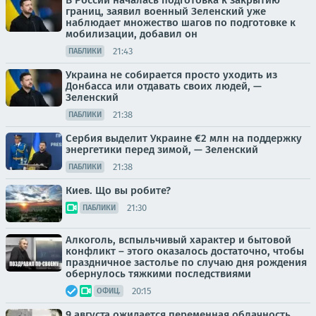
В России началась подготовка к закрытию
границ, заявил военный Зеленский уже
наблюдает множество шагов по подготовке к
мобилизации, добавил он
21:43
ПАБЛИКИ
Украина не собирается просто уходить из
Донбасса или отдавать своих людей, —
Зеленский
21:38
ПАБЛИКИ
Сербия выделит Украине €2 млн на поддержку
энергетики перед зимой, — Зеленский
21:38
ПАБЛИКИ
Киев. Що вы робите?
21:30
ПАБЛИКИ
Алкоголь, вспыльчивый характер и бытовой
конфликт – этого оказалось достаточно, чтобы
праздничное застолье по случаю дня рождения
обернулось тяжкими последствиями
20:15
ОФИЦ.
9 августа ожидается переменная облачность,