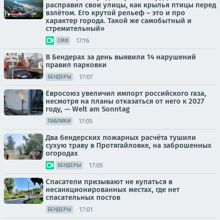
расправил свои улицы, как крылья птицы перед
взлётом. Его крутой рельеф – это и про
характер города. Такой же самобытный и
стремительный»
17:16
СМИ
В Бендерах за день выявили 14 нарушений
правил парковки
17:07
БЕНДЕРЫ
Евросоюз увеличил импорт российского газа,
несмотря на планы отказаться от него к 2027
году, — Welt am Sonntag
17:05
ПАБЛИКИ
Два бендерских пожарных расчёта тушили
сухую траву в Протягайловке, на заброшенных
огородах
17:05
БЕНДЕРЫ
Спасатели призывают не купаться в
несанкционированных местах, где нет
спасательных постов
17:01
БЕНДЕРЫ