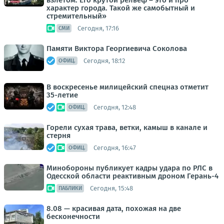
взлётом. Его крутой рельеф – это и про
характер города. Такой же самобытный и
стремительный»
Сегодня, 17:16
СМИ
Памяти Виктора Георгиевича Соколова
Сегодня, 18:12
ОФИЦ.
В воскресенье милицейский спецназ отметит
35-летие
Сегодня, 12:48
ОФИЦ.
Горели сухая трава, ветки, камыш в канале и
стерня
Сегодня, 16:47
ОФИЦ.
Минобороны публикует кадры удара по РЛС в
Одесской области реактивным дроном Герань-4
Сегодня, 15:48
ПАБЛИКИ
8.08 — красивая дата, похожая на две
бесконечности