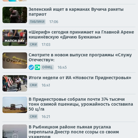
Зеленский ищет в карманах Вучича ракеты
патриот
17:06
ПАБЛИКИ
«Шериф» сегодня принимает на Главной Арене
кишинёвскую «Дачию Буюканы»
17:03
СМИ
Смотрите в новом выпуске программы «Служу
Отечеству»:
16:45
ОФИЦ.
Итоги недели от ИА «Новости Приднестровья»
16:41
СМИ
В Приднестровье собрали почти 374 тысячи
тонн озимой пшеницы, урожайность составила
50 ц/га
16:21
СМИ
В Рыбницком районе пьяная русалка
переплыла Днестр после ссоры со своим
ухажером