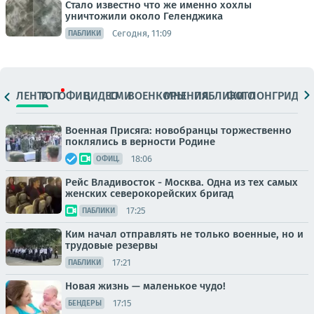
Стало известно что же именно хохлы
уничтожили около Геленджика
Сегодня, 11:09
ПАБЛИКИ
ЛЕНТА
ТОП
ОФИЦ.
ВИДЕО
СМИ
ВОЕНКОРЫ
МНЕНИЯ
ПАБЛИКИ
ФОТО
ЛОНГРИДЫ
Военная Присяга: новобранцы торжественно
поклялись в верности Родине
18:06
ОФИЦ.
Рейс Владивосток - Москва. Одна из тех самых
женских северокорейских бригад
17:25
ПАБЛИКИ
Ким начал отправлять не только военные, но и
трудовые резервы
17:21
ПАБЛИКИ
Новая жизнь — маленькое чудо!
17:15
БЕНДЕРЫ