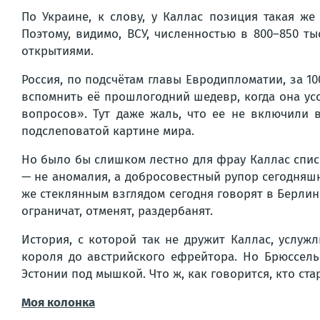
По Украине, к слову, у Каллас позиция такая ж
Поэтому, видимо, ВСУ, численностью в 800–850 т
открытиями.
Россия, по подсчётам главы Евродипломатии, за 10
вспомнить её прошлогодний шедевр, когда она ус
вопросов». Тут даже жаль, что ее не включили
подслеповатой картине мира.
Но было бы слишком лестно для фрау Каллас списы
— не аномалия, а добросовестный рупор сегодняшн
же стеклянным взглядом сегодня говорят в Берлине
ограничат, отменят, раздербанят.
История, с которой так не дружит Каллас, услу
короля до австрийского ефрейтора. Но Брюссель
Эстонии под мышкой. Что ж, как говорится, кто ста
Моя колонка