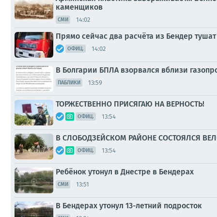
каменщиков
14:02
СМИ
Прямо сейчас два расчёта из Бендер тушат
14:02
ОФИЦ.
В Болгарии БПЛА взорвался вблизи газопр
13:59
ПАБЛИКИ
ТОРЖЕСТВЕННО ПРИСЯГАЮ НА ВЕРНОСТЬ!
13:54
ОФИЦ.
В СЛОБОДЗЕЙСКОМ РАЙОНЕ СОСТОЯЛСЯ ВЕ
13:54
ОФИЦ.
Ребёнок утонул в Днестре в Бендерах
13:51
СМИ
В Бендерах утонул 13-летний подросток