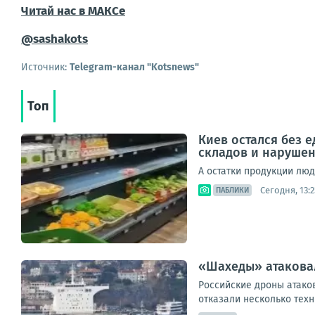
Читай нас в МАКСе
@sashakots
Источник:
Telegram-канал "Kotsnews"
Топ
Киев остался без 
складов и наруше
А остатки продукции лю
Сегодня, 13:2
ПАБЛИКИ
«Шахеды» атаковал
Российские дроны атаков
отказали несколько техн