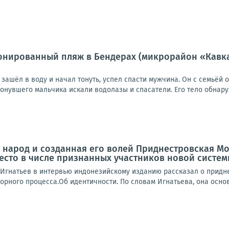
нированный пляж в Бендерах (микрорайон «Кавказ»
е зашёл в воду и начал тонуть, успел спасти мужчина. Он с семьёй 
нувшего мальчика искали водолазы и спасатели. Его тело обнаруж
народ и созданная его волей Приднестровская Мо
место в числе признанных участников новой сист
Игнатьев в интервью индонезийскому изданию рассказал о придне
орного процесса.Об идентичности. По словам Игнатьева, она осно