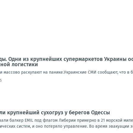
еды. Одни из крупнейших супермаркетов Украины о
нной логистики
ди массово раскупают на панике.Украинские СМИ сообщают, что в 
5
и крупнейший сухогруз у берегов Одессы
али балкер EMIL под флагом Либерии примерно в 21 морской миле 
ических систем, и оно потеряло управление. Во время эвакуации эк