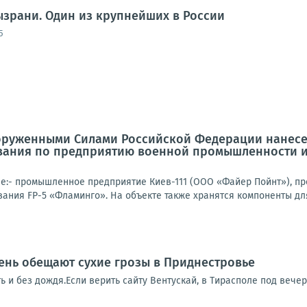
ызрани. Один из крупнейших в России
5
оруженными Силами Российской Федерации нанесе
вания по предприятию военной промышленности и
е:- промышленное предприятие Киев-111 (ООО «Файер Пойнт»), п
ания FP-5 «Фламинго». На объекте также хранятся компоненты для
ень обещают сухие грозы в Приднестровье
ть и без дождя.Если верить сайту Вентускай, в Тирасполе под вече