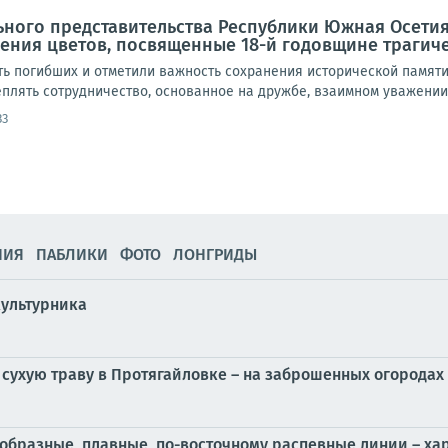
ного представительства Республики Южная Осетия
ния цветов, посвященные 18-й годовщине трагичес
ть погибших и отметили важность сохранения исторической памяти
плять сотрудничество, основанное на дружбе, взаимном уважении 
33
НИЯ
ПАБЛИКИ
ФОТО
ЛОНГРИДЫ
культурника
 сухую траву в Протягайловке – на заброшенных огородах
бразные, плавные, по-восточному распевные линии – ха