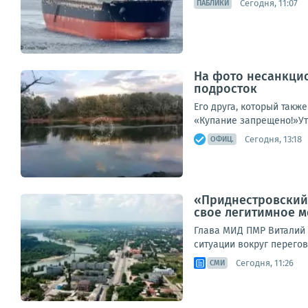
Сегодня, 11:07
ПАБЛИКИ
На фото несанкцио
подросток
Его друга, который такж
«Купание запрещено!»Уто
Сегодня, 13:18
ОФИЦ.
«Приднестровский 
свое легитимное 
Глава МИД ПМР Виталий 
ситуации вокруг перегов
Сегодня, 11:26
СМИ