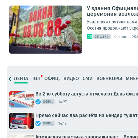
У здания Официаль
церемония возложе
Участники почтили памя
Осетия продолжают укре
Сегодня, 08:
БЕНДЕРЫ
ЛЕНТА
ТОП
ОФИЦ.
ВИДЕО
СМИ
ВОЕНКОРЫ
МНЕ
Во 2-ю субботу августа отмечают День физ
14:27
ОФИЦ.
Прямо сейчас два расчёта из Бендер тушат
14:13
ОФИЦ.
Армянская пластика завораживает… Волноо