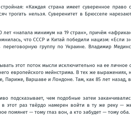
е стройная: «Каждая страна имеет суверенное право 
ысяч трогать нельзя. Суверенитет в Брюсселе нареза
0 лет «напала минимум на 19 стран», причём «африканс
омнилась, что СССР и Китай победили нацизм: «Если 
 в переговорную группу по Украине. Владимир Медин
вать этот поток мысли исключительно на ее личное ск
его европейского мейнстрима. В тех же выражениях, н
, Париже, Варшаве и Лондоне. Там, как 85 лет назад, 
жливо подсказывает, чем подобные затеи заканчивали
 в этот раз твёрдо намерен войти в ту же реку — ж
рое помянет — тому глаз вон, а кто забудет — тому оба.