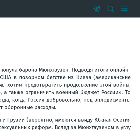
люнула барона Мюнхгаузен. Подводя итоги онлайн-
 США в позорном бегстве из Киева (американские
и мы хотим предотвратить продолжение этой войны,
, а также ограничить военный бюджет России». То
тогда, когда Россия добровольно, под аплодисменты
ет оборонные расходы.
я и Грузии (вероятно, имеются ввиду Южная Осетия
 сексуальных реформ. Вслед за Мюнхгаузеном в углу