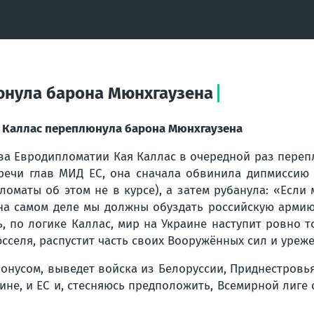
юнула барона Мюнхгаузена
 Каллас переплюнула барона Мюнхгаузена
ва Евродипломатии Кая Каллас в очередной раз переп
речи глав МИД ЕС, она сначала обвинила дипмиссию
ломаты об этом не в курсе), а затем рубанула: «Есл
на самом деле мы должны обуздать российскую армию
ь, по логике Каллас, мир на Украине наступит ровно 
сселя, распустит часть своих Вооружённых сил и уреж
бонусом, выведет войска из Белоруссии, Приднестровь
аине, и ЕС и, стесняюсь предположить, Всемирной лиге