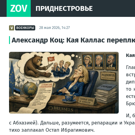
ZOV
ПРИДНЕСТРОВЬЕ
28 мая 2026, 14:27
ВОЕНКОРЫ
Александр Коц: Кая Каллас перепл
Кая
Гла
вст
дип
то 
ест
Брю
И, 
с Абхазией). Дальше, разумеется, репарации и Укр
тихо заплакал Остап Ибрагимович.