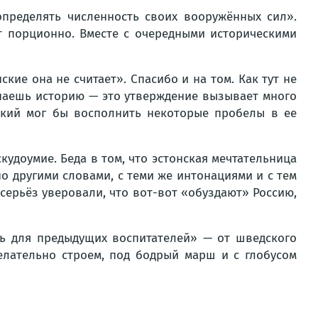
определять численность своих вооружённых сил».
ют порционно. Вместе с очередными историческими
кие она не считает». Спасибо и на том. Как тут не
знаешь историю — это утверждение вызывает много
ский мог бы восполнить некоторые пробелы в ее
удоумие. Беда в том, что эстонская мечтательница
о другими словами, с теми же интонациями и с тем
всерьёз уверовали, что вот-вот «обуздают» Россию,
сь для предыдущих воспитателей» — от шведского
елательно строем, под бодрый марш и с глобусом