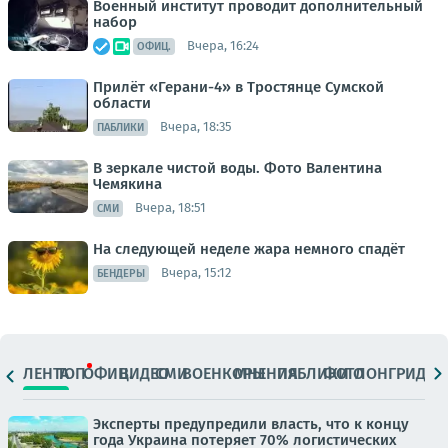
Военный институт проводит дополнительный
набор
Вчера, 16:24
ОФИЦ.
Прилёт «Герани-4» в Тростянце Сумской
области
Вчера, 18:35
ПАБЛИКИ
В зеркале чистой воды. Фото Валентина
Чемякина
Вчера, 18:51
СМИ
На следующей неделе жара немного спадёт
Вчера, 15:12
БЕНДЕРЫ
ЛЕНТА
ТОП
ОФИЦ.
ВИДЕО
СМИ
ВОЕНКОРЫ
МНЕНИЯ
ПАБЛИКИ
ФОТО
ЛОНГРИДЫ
Эксперты предупредили власть, что к концу
года Украина потеряет 70% логистических