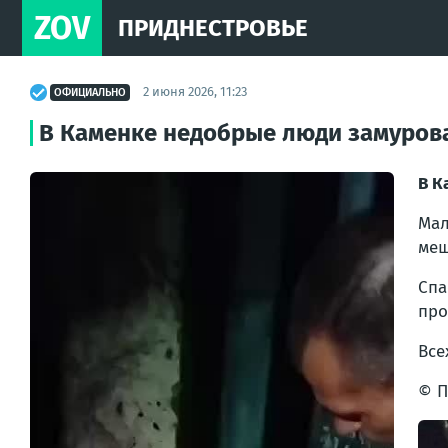
ZOV
ПРИДНЕСТРОВЬЕ
2 июня 2026, 11:23
ОФИЦИАЛЬНО
В Каменке недобрые люди замурова
В К
Мал
меш
Спа
про
Все
© П