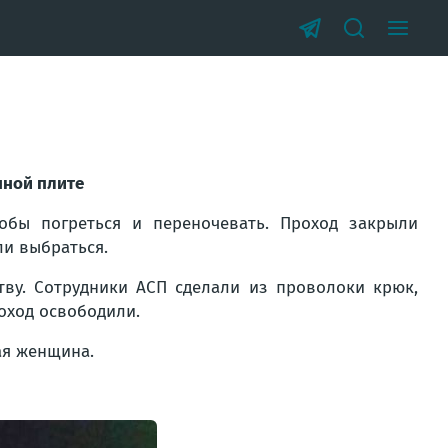
нной плите
обы погреться и переночевать. Проход закрыли
ли выбраться.
тву. Сотрудники АСП сделали из проволоки крюк,
оход освободили.
ая женщина.