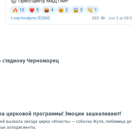
о стадиону Черноморец
ра цирковой программы! Эмоции зашкаливают!
лей вызвала звезда цирка «Юность» — собачка Жуля, любимица дет
ные аплодисменты.