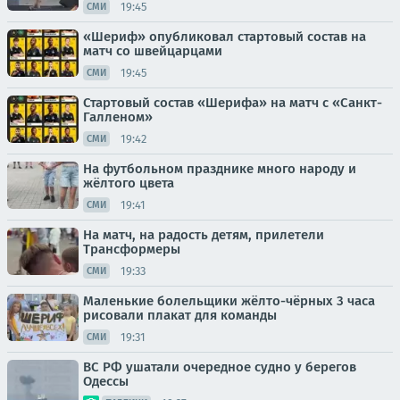
19:45
СМИ
«Шериф» опубликовал стартовый состав на
матч со швейцарцами
19:45
СМИ
Стартовый состав «Шерифа» на матч с «Санкт-
Галленом»
19:42
СМИ
На футбольном празднике много народу и
жёлтого цвета
19:41
СМИ
На матч, на радость детям, прилетели
Трансформеры
19:33
СМИ
Маленькие болельщики жёлто-чёрных 3 часа
рисовали плакат для команды
19:31
СМИ
ВС РФ ушатали очередное судно у берегов
Одессы