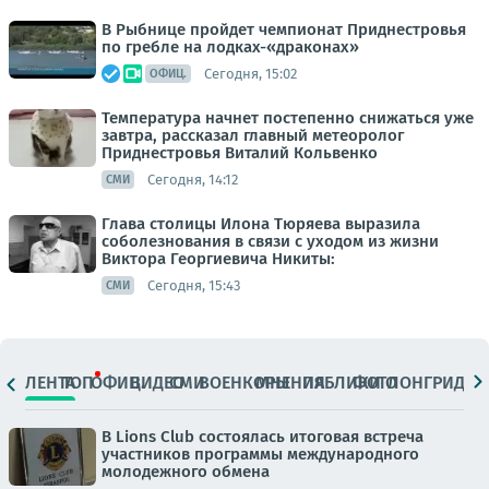
В Рыбнице пройдет чемпионат Приднестровья
по гребле на лодках-«драконах»
Сегодня, 15:02
ОФИЦ.
Температура начнет постепенно снижаться уже
завтра, рассказал главный метеоролог
Приднестровья Виталий Кольвенко
Сегодня, 14:12
СМИ
Глава столицы Илона Тюряева выразила
соболезнования в связи с уходом из жизни
Виктора Георгиевича Никиты:
Сегодня, 15:43
СМИ
ЛЕНТА
ТОП
ОФИЦ.
ВИДЕО
СМИ
ВОЕНКОРЫ
МНЕНИЯ
ПАБЛИКИ
ФОТО
ЛОНГРИДЫ
В Lions Club состоялась итоговая встреча
участников программы международного
молодежного обмена