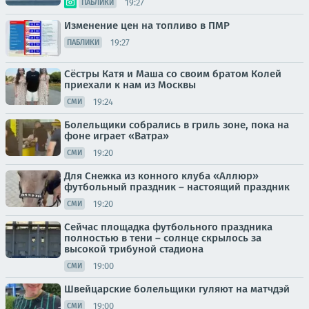
19:27
ПАБЛИКИ
Изменение цен на топливо в ПМР
19:27
ПАБЛИКИ
Сёстры Катя и Маша со своим братом Колей
приехали к нам из Москвы
19:24
СМИ
Болельщики собрались в гриль зоне, пока на
фоне играет «Ватра»
19:20
СМИ
Для Снежка из конного клуба «Аллюр»
футбольный праздник – настоящий праздник
19:20
СМИ
Сейчас площадка футбольного праздника
полностью в тени – солнце скрылось за
высокой трибуной стадиона
19:00
СМИ
Швейцарские болельщики гуляют на матчдэй
19:00
СМИ