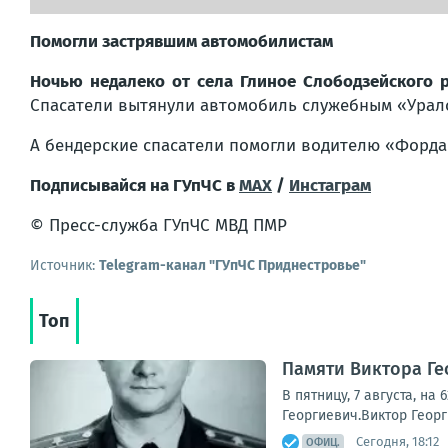
Помогли застрявшим автомобилистам
Ночью недалеко от села Глиное Слободзейского 
Спасатели вытянули автомобиль служебным «Урал
А бендерские спасатели помогли водителю «Форда»
Подписывайся на ГУпЧС в
MAX
/
Инстаграм
© Пресс-служба ГУпЧС МВД ПМР
Источник:
Telegram-канал "ГУпЧС Приднестровье"
Топ
Памяти Виктора Г
В пятницу, 7 августа, н
Георгиевич.Виктор Георг
Сегодня, 18:12
ОФИЦ.