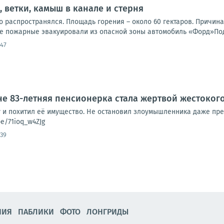
, ветки, камыш в канале и стерня
о распространялся. Площадь горения – около 60 гектаров. Причин
е пожарные эвакуировали из опасной зоны автомобиль «Форд»Под
:47
е 83-летняя пенсионерка стала жертвой жестоког
 и похитил её имущество. Не остановил злоумышленника даже пр
be/71ioq_w4ZJg
:39
НИЯ
ПАБЛИКИ
ФОТО
ЛОНГРИДЫ