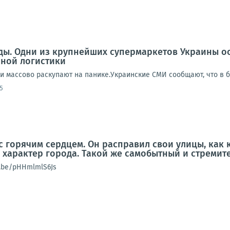
еды. Одни из крупнейших супермаркетов Украины о
нной логистики
ди массово раскупают на панике.Украинские СМИ сообщают, что в 
5
с горячим сердцем. Он расправил свои улицы, как 
о характер города. Такой же самобытный и стреми
u.be/pHHmlmlS6Js