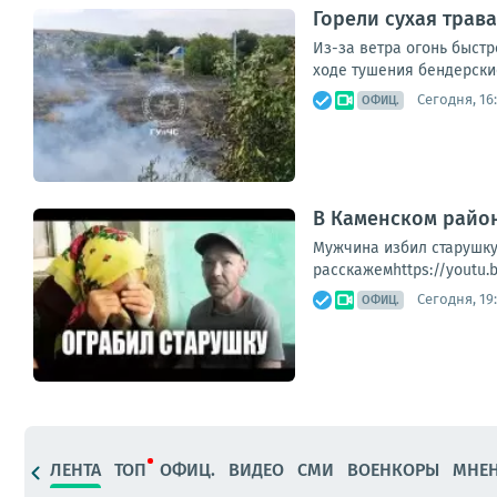
Горели сухая трава
Из-за ветра огонь быстр
ходе тушения бендерски
Сегодня, 16
ОФИЦ.
В Каменском район
Мужчина избил старушку
расскажемhttps://youtu.
Сегодня, 19
ОФИЦ.
ЛЕНТА
ТОП
ОФИЦ.
ВИДЕО
СМИ
ВОЕНКОРЫ
МНЕ