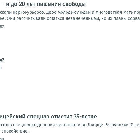
 – и до 20 лет лишения свободы
ржали наркокурьеров. Двое молодых людей и многодетная мать п
е. Они рассчитывали остаться незамеченными, но их планы сорвал
:57
е?
0
ицейский спецназ отметит 35-летие
еранов спецподразделения чествовали во Дворце Республики. О т
спокойствие...
:48