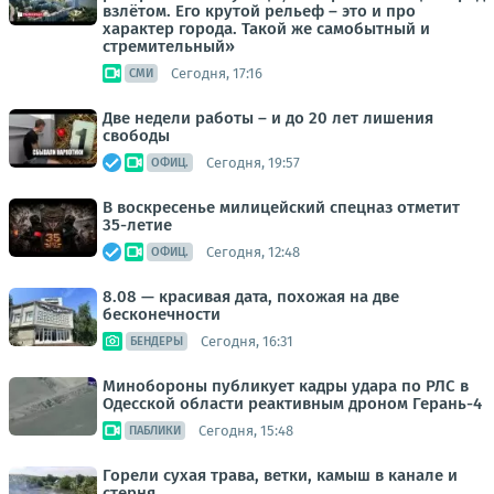
взлётом. Его крутой рельеф – это и про
характер города. Такой же самобытный и
стремительный»
Сегодня, 17:16
СМИ
Две недели работы – и до 20 лет лишения
свободы
Сегодня, 19:57
ОФИЦ.
В воскресенье милицейский спецназ отметит
35-летие
Сегодня, 12:48
ОФИЦ.
8.08 — красивая дата, похожая на две
бесконечности
Сегодня, 16:31
БЕНДЕРЫ
Минобороны публикует кадры удара по РЛС в
Одесской области реактивным дроном Герань-4
Сегодня, 15:48
ПАБЛИКИ
Горели сухая трава, ветки, камыш в канале и
стерня