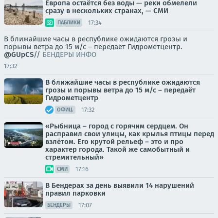
Европа остаётся без воды — реки обмелели
сразу в нескольких странах, — СМИ
17:34
ПАБЛИКИ
В ближайшие часы в республике ожидаются грозы и
порывы ветра до 15 м/с – передаёт Гидрометцентр.
@GUpCS
//
БЕНДЕРЫ ИНФО
17:32
В ближайшие часы в республике ожидаются
грозы и порывы ветра до 15 м/с – передаёт
Гидрометцентр
17:32
ОФИЦ.
«Рыбница – город с горячим сердцем. Он
расправил свои улицы, как крылья птицы перед
взлётом. Его крутой рельеф – это и про
характер города. Такой же самобытный и
стремительный»
17:16
СМИ
В Бендерах за день выявили 14 нарушений
правил парковки
17:07
БЕНДЕРЫ