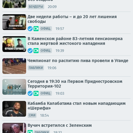
20:09
БЕНДЕРЫ
Две недели работы – и до 20 лет лишения
свободы
19:57
ОФИЦ.
В Каменском районе 83-летняя пенсионерка
стала жертвой жестокого нападения
19:39
ОФИЦ.
Чемпионат по распитию пива провели в Уганде
19:06
ПАБЛИКИ
Сегодня в 19:30 на Первом Приднестровском
Территория-102
19:03
ОФИЦ.
Кабамба Калабатама стал новым нападающим
«Шерифа»
18:54
СМИ
Вучич встретился с Зеленским
18:32
ПАБЛИКИ