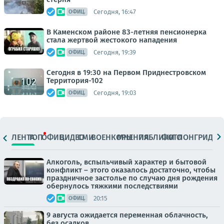
Сегодня, 16:47
ОФИЦ.
В Каменском районе 83-летняя пенсионерка
стала жертвой жестокого нападения
Сегодня, 19:39
ОФИЦ.
Сегодня в 19:30 на Первом Приднестровском
Территория-102
Сегодня, 19:03
ОФИЦ.
ЛЕНТА
ТОП
ОФИЦ.
ВИДЕО
СМИ
ВОЕНКОРЫ
МНЕНИЯ
ПАБЛИКИ
ФОТО
ЛОНГРИДЫ
Алкоголь, вспыльчивый характер и бытовой
конфликт – этого оказалось достаточно, чтобы
праздничное застолье по случаю дня рождения
обернулось тяжкими последствиями
20:15
ОФИЦ.
9 августа ожидается переменная облачность,
без осадков