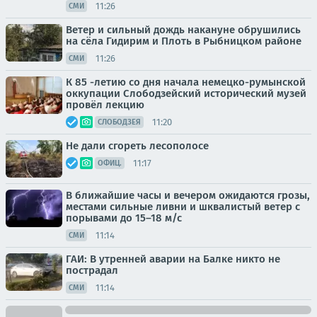
11:26
СМИ
Ветер и сильный дождь накануне обрушились
на сёла Гидирим и Плоть в Рыбницком районе
11:26
СМИ
К 85 -летию со дня начала немецко-румынской
оккупации Слободзейский исторический музей
провёл лекцию
11:20
СЛОБОДЗЕЯ
Не дали сгореть лесополосе
11:17
ОФИЦ.
В ближайшие часы и вечером ожидаются грозы,
местами сильные ливни и шквалистый ветер с
порывами до 15–18 м/с
11:14
СМИ
ГАИ: В утренней аварии на Балке никто не
пострадал
11:14
СМИ