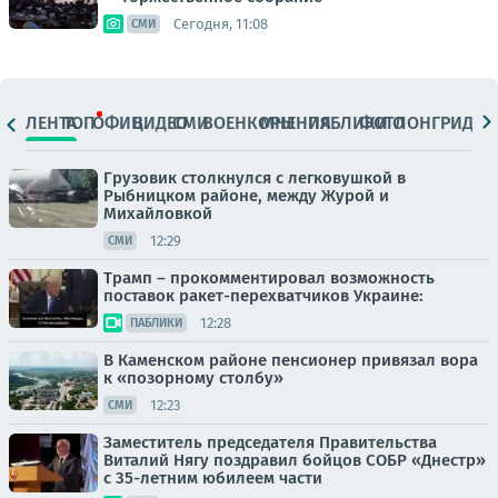
Сегодня, 11:08
СМИ
ЛЕНТА
ТОП
ОФИЦ.
ВИДЕО
СМИ
ВОЕНКОРЫ
МНЕНИЯ
ПАБЛИКИ
ФОТО
ЛОНГРИДЫ
Грузовик столкнулся с легковушкой в
Рыбницком районе, между Журой и
Михайловкой
12:29
СМИ
Трамп – прокомментировал возможность
поставок ракет-перехватчиков Украине:
12:28
ПАБЛИКИ
В Каменском районе пенсионер привязал вора
к «позорному столбу»
12:23
СМИ
Заместитель председателя Правительства
Виталий Нягу поздравил бойцов СОБР «Днестр»
с 35-летним юбилеем части