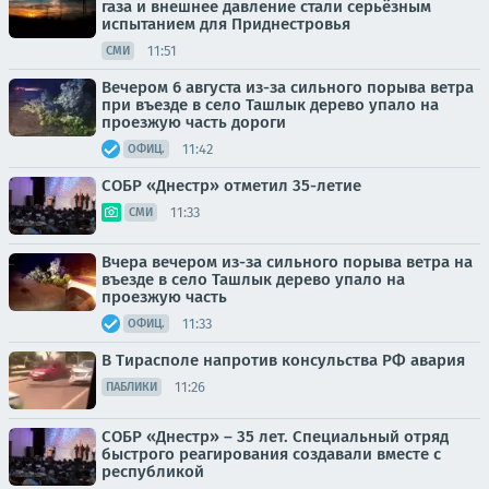
газа и внешнее давление стали серьёзным
испытанием для Приднестровья
11:51
СМИ
Вечером 6 августа из-за сильного порыва ветра
при въезде в село Ташлык дерево упало на
проезжую часть дороги
11:42
ОФИЦ.
СОБР «Днестр» отметил 35-летие
11:33
СМИ
Вчера вечером из-за сильного порыва ветра на
въезде в село Ташлык дерево упало на
проезжую часть
11:33
ОФИЦ.
В Тирасполе напротив консульства РФ авария
11:26
ПАБЛИКИ
СОБР «Днестр» – 35 лет. Специальный отряд
быстрого реагирования создавали вместе с
республикой