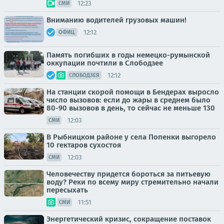
12:23
СМИ
Вниманию водителей грузовых машин!
12:12
ОФИЦ.
Память погибших в годы немецко-румынской
оккупации почтили в Слободзее
12:12
СЛОБОДЗЕЯ
На станции скорой помощи в Бендерах выросло
число вызовов: если до жары в среднем было
80-90 вызовов в день, то сейчас не меньше 130
12:03
СМИ
В Рыбницком районе у села Попенки выгорело
10 гектаров сухостоя
12:03
СМИ
Человечеству придется бороться за питьевую
воду? Реки по всему миру стремительно начали
пересыхать
11:51
СМИ
Энергетический кризис, сокращение поставок