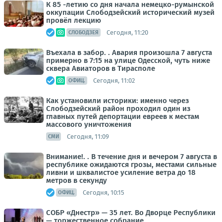
К 85 -летию со дня начала немецко-румынской
оккупации Слободзейский исторический музей
провёл лекцию
Сегодня, 11:20
СЛОБОДЗЕЯ
Въехала в забор. . Авария произошла 7 августа
примерно в 7:15 на улице Одесской, чуть ниже
сквера Авиаторов в Тирасполе
Сегодня, 11:02
ОФИЦ.
Как установили историки: именно через
Слободзейский район проходил один из
главных путей депортации евреев к местам
массового уничтожения
Сегодня, 11:09
СМИ
Внимание!. . В течение дня и вечером 7 августа в
республике ожидаются грозы, местами сильные
ливни и шквалистое усиление ветра до 18
метров в секунду
Сегодня, 10:15
ОФИЦ.
СОБР «Днестр» — 35 лет. Во Дворце Республики
— торжественное собрание