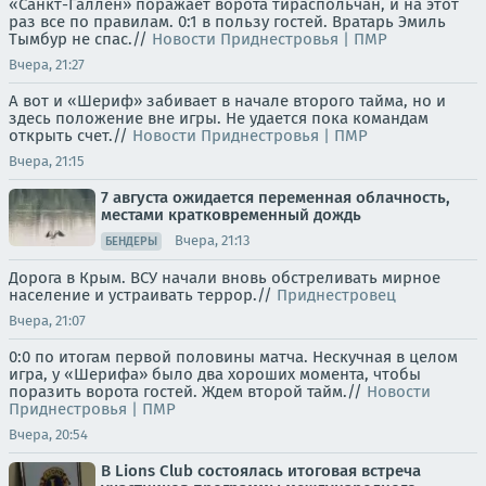
«Санкт-Галлен» поражает ворота тираспольчан, и на этот
раз все по правилам. 0:1 в пользу гостей. Вратарь Эмиль
Тымбур не спас.//
Новости Приднестровья | ПМР
Вчера, 21:27
А вот и «Шериф» забивает в начале второго тайма, но и
здесь положение вне игры. Не удается пока командам
открыть счет.//
Новости Приднестровья | ПМР
Вчера, 21:15
7 августа ожидается переменная облачность,
местами кратковременный дождь
Вчера, 21:13
БЕНДЕРЫ
Дорога в Крым. ВСУ начали вновь обстреливать мирное
население и устраивать террор.//
Приднестровец
Вчера, 21:07
0:0 по итогам первой половины матча. Нескучная в целом
игра, у «Шерифа» было два хороших момента, чтобы
поразить ворота гостей. Ждем второй тайм.//
Новости
Приднестровья | ПМР
Вчера, 20:54
В Lions Club состоялась итоговая встреча