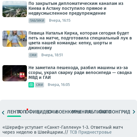
По закрытым дипломатическим каналам из
Киева в Астану поступило прямое и
недвусмысленное предупреждение
Вчера, 16:15
ПАБЛИКИ
Певица Наталья Кирка, которая сегодня будет
петь на матче, подготовила специальный лук в
цвета нашей команды: кепку, шорты и
джинсовку
Вчера, 18:51
СМИ
Не заметила пешехода, разбил машины из-за
ссоры, украл сварку ради велосипеда — сводка
МВД и ГАИ
Вчера, 16:05
СМИ
ЛЕНТА
ТОП
ОФИЦ.
ВИДЕО
СМИ
ВОЕНКОРЫ
МНЕНИЯ
ПАБЛИКИ
ФОТО
ЛОНГРИДЫ
«Шериф» уступает «Санкт-Галлену» 1-3. Ответный матч
через неделю в Швейцарии.//
ТСВ Приднестровье