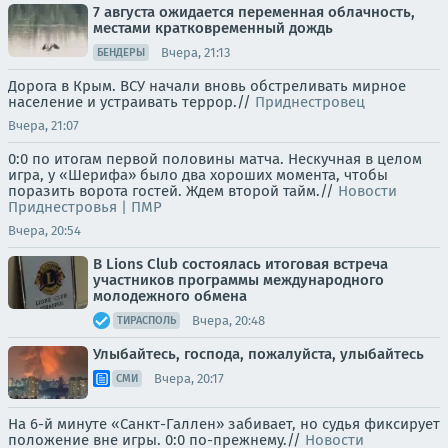
7 августа ожидается переменная облачность,
местами кратковременный дождь
Вчера, 21:13
БЕНДЕРЫ
Дорога в Крым. ВСУ начали вновь обстреливать мирное
население и устраивать террор.//
Приднестровец
Вчера, 21:07
0:0 по итогам первой половины матча. Нескучная в целом
игра, у «Шерифа» было два хороших момента, чтобы
поразить ворота гостей. Ждем второй тайм.//
Новости
Приднестровья | ПМР
Вчера, 20:54
В Lions Club состоялась итоговая встреча
участников программы международного
молодежного обмена
Вчера, 20:48
ТИРАСПОЛЬ
Улыбайтесь, господа, пожалуйста, улыбайтесь
Вчера, 20:17
СМИ
На 6-й минуте «Санкт-Галлен» забивает, но судья фиксирует
положение вне игры. 0:0 по-прежнему.//
Новости