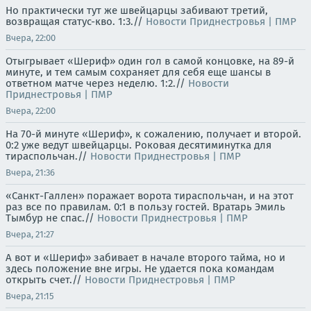
Но практически тут же швейцарцы забивают третий,
возвращая статус-кво. 1:3.//
Новости Приднестровья | ПМР
Вчера, 22:00
Отыгрывает «Шериф» один гол в самой концовке, на 89-й
минуте, и тем самым сохраняет для себя еще шансы в
ответном матче через неделю. 1:2.//
Новости
Приднестровья | ПМР
Вчера, 22:00
На 70-й минуте «Шериф», к сожалению, получает и второй.
0:2 уже ведут швейцарцы. Роковая десятиминутка для
тираспольчан.//
Новости Приднестровья | ПМР
Вчера, 21:36
«Санкт-Галлен» поражает ворота тираспольчан, и на этот
раз все по правилам. 0:1 в пользу гостей. Вратарь Эмиль
Тымбур не спас.//
Новости Приднестровья | ПМР
Вчера, 21:27
А вот и «Шериф» забивает в начале второго тайма, но и
здесь положение вне игры. Не удается пока командам
открыть счет.//
Новости Приднестровья | ПМР
Вчера, 21:15