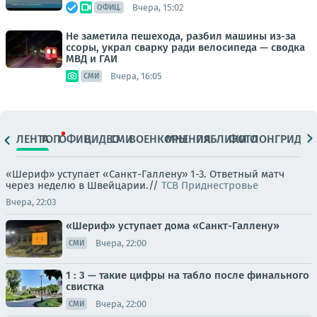
Вчера, 15:02
ОФИЦ.
Не заметила пешехода, разбил машины из-за
ссоры, украл сварку ради велосипеда — сводка
МВД и ГАИ
Вчера, 16:05
СМИ
ЛЕНТА
ТОП
ОФИЦ.
ВИДЕО
СМИ
ВОЕНКОРЫ
МНЕНИЯ
ПАБЛИКИ
ФОТО
ЛОНГРИДЫ
«Шериф» уступает «Санкт-Галлену» 1-3. Ответный матч
через неделю в Швейцарии.//
ТСВ Приднестровье
Вчера, 22:03
«Шериф» уступает дома «Санкт-Галлену»
Вчера, 22:00
СМИ
1 : 3 — такие цифры на табло после финального
свистка
Вчера, 22:00
СМИ