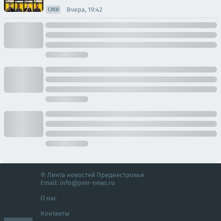
Вчера, 19:42
СМИ
© Лента новостей Приднестровья
Email:
info@pmr-news.ru
О нас
Контакты