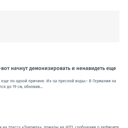
т-вот начнут демонизировать и ненавидеть еще
ь еще по одной причине. Из-за пресной воды:– В Германии на
я до 19 см, обновив...
и на трассу «Таврида», пожары на НПЗ, сообщения о дефиците