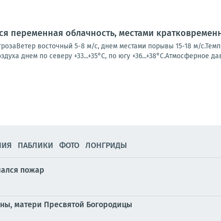
тся переменная облачность, местами кратковремен
розаВетер восточный 5-8 м/с, днем местами порывы 15-18 м/с.Темпе
оздуха днем по северу +33...+35°С, по югу +36...+38°С.Атмосферное да
НИЯ
ПАБЛИКИ
ФОТО
ЛОНГРИДЫ
чался пожар
Анны, матери Пресвятой Богородицы