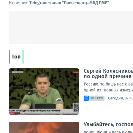
Источник:
Telegram-канал "Пресс-центр МВД ПМР"
Топ
Сергей Колясников
по одной причине
Россию, то бишь нас с в
одной из главных измери
Сегодня, 07:4
МНЕНИЯ
Улыбайтесь, господ
Конец июня и весь июль