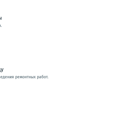
ы
.
цу
ведения ремонтных работ.