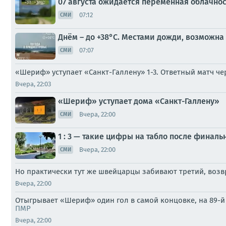
07 августа ожидается переменная облачно
07:12
СМИ
Днём – до +38°С. Местами дожди, возможна
07:07
СМИ
«Шериф» уступает «Санкт-Галлену» 1-3. Ответный матч ч
Вчера, 22:03
«Шериф» уступает дома «Санкт-Галлену»
Вчера, 22:00
СМИ
1 : 3 — такие цифры на табло после финаль
Вчера, 22:00
СМИ
Но практически тут же швейцарцы забивают третий, возвра
Вчера, 22:00
Отыгрывает «Шериф» один гол в самой концовке, на 89-й 
ПМР
Вчера, 22:00