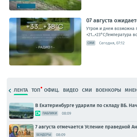
07 августа ожидае
Утром и днем возможна г
+21...+23°С;Температура в
Сегодня, 07:12
СМИ
ЛЕНТА
ТОП
ОФИЦ.
ВИДЕО
СМИ
ВОЕНКОРЫ
МНЕ
В Екатеринбурге ударили по складу ВБ. На
08:09
ПАБЛИКИ
7 августа отмечается Успение праведной 
08:09
БЕНДЕРЫ