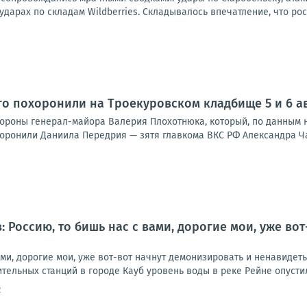
дарах по складам Wildberries. Складывалось впечатление, что рос
ого похоронили на Троекуровском кладбище 5 и 6 а
охороны генерал-майора Валерия Плохотнюка, который, по данным 
оронили Даниила Передрия — зятя главкома ВКС РФ Александра Чайк
: Россию, то бишь нас с вами, дорогие мои, уже во
ами, дорогие мои, уже вот-вот начнут демонизировать и ненавидет
тельных станций в городе Кауб уровень воды в реке Рейне опустилс
2