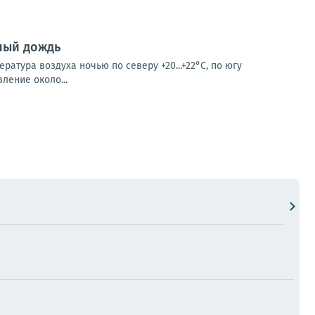
ный дождь
ратура воздуха ночью по северу +20...+22°С, по югу
вление около...