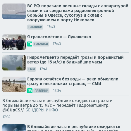
ВС РФ поразили военные склады с аппаратурой
связи и со средствами радиоэлектронной
борьбы в Одессе, сухогруз и склад с
вооружением в порту Николаев
17:43
ПАБЛИКИ
Я гранатомётчик — Лукашенко
17:43
ПАБЛИКИ
Гидрометцентр передаёт грозы и порывистый
ветер (до 15 м/с) в ближайшие часы
17:41
СМИ
Европа остаётся без воды — реки обмелели
сразу в нескольких странах, — СМИ
17:34
ПАБЛИКИ
В ближайшие часы в республике ожидаются грозы и
порывы ветра до 15 м/с – передаёт Гидрометцентр.
@GUpCS
//
БЕНДЕРЫ ИНФО
17:32
В ближайшие часы в республике ожидаются