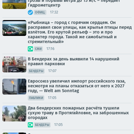
грозы и порывы ветра до 15 м/с – передаёт
Гидрометцентр
17:32
ОФИЦ.
«Рыбница – город с горячим сердцем. Он
расправил свои улицы, как крылья птицы перед
взлётом. Его крутой рельеф – это и про
характер города. Такой же самобытный и
стремительный»
17:16
СМИ
В Бендерах за день выявили 14 нарушений
правил парковки
17:07
БЕНДЕРЫ
Евросоюз увеличил импорт российского газа,
несмотря на планы отказаться от него к 2027
году, — Welt am Sonntag
17:05
ПАБЛИКИ
Два бендерских пожарных расчёта тушили
сухую траву в Протягайловке, на заброшенных
огородах
17:05
БЕНДЕРЫ