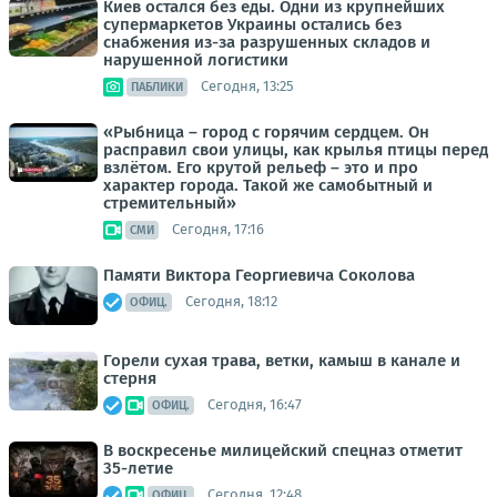
Киев остался без еды. Одни из крупнейших
супермаркетов Украины остались без
снабжения из-за разрушенных складов и
нарушенной логистики
Сегодня, 13:25
ПАБЛИКИ
«Рыбница – город с горячим сердцем. Он
расправил свои улицы, как крылья птицы перед
взлётом. Его крутой рельеф – это и про
характер города. Такой же самобытный и
стремительный»
Сегодня, 17:16
СМИ
Памяти Виктора Георгиевича Соколова
Сегодня, 18:12
ОФИЦ.
Горели сухая трава, ветки, камыш в канале и
стерня
Сегодня, 16:47
ОФИЦ.
В воскресенье милицейский спецназ отметит
35-летие
Сегодня, 12:48
ОФИЦ.