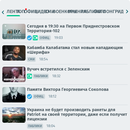
ЛЕНТА
ТОП
ОФИЦ.
ВИДЕО
СМИ
ВОЕНКОРЫ
МНЕНИЯ
ПАБЛИКИ
ФОТО
ЛОНГРИДЫ
Сегодня в 19:30 на Первом Приднестровском
Территория-102
19:03
ОФИЦ.
Кабамба Калабатама стал новым нападающим
«Шерифа»
18:54
СМИ
Вучич встретился с Зеленским
18:32
ПАБЛИКИ
Памяти Виктора Георгиевича Соколова
18:12
ОФИЦ.
Украина не будет производить ракеты для
Patriot на своей территории, даже если получит
лицензии
18:04
ПАБЛИКИ