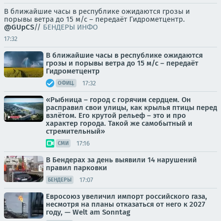
В ближайшие часы в республике ожидаются грозы и
порывы ветра до 15 м/с – передаёт Гидрометцентр.
@GUpCS
//
БЕНДЕРЫ ИНФО
17:32
В ближайшие часы в республике ожидаются
грозы и порывы ветра до 15 м/с – передаёт
Гидрометцентр
17:32
ОФИЦ.
«Рыбница – город с горячим сердцем. Он
расправил свои улицы, как крылья птицы перед
взлётом. Его крутой рельеф – это и про
характер города. Такой же самобытный и
стремительный»
17:16
СМИ
В Бендерах за день выявили 14 нарушений
правил парковки
17:07
БЕНДЕРЫ
Евросоюз увеличил импорт российского газа,
несмотря на планы отказаться от него к 2027
году, — Welt am Sonntag