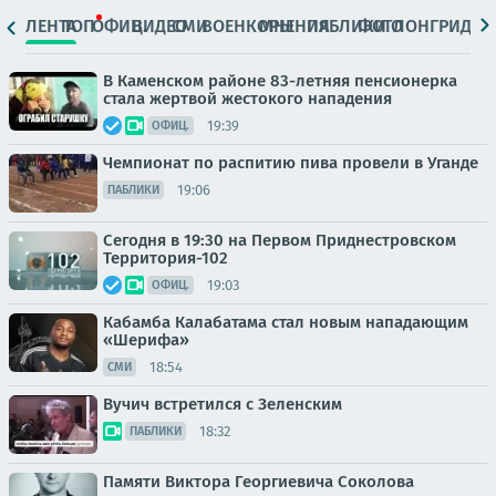
ЛЕНТА
ТОП
ОФИЦ.
ВИДЕО
СМИ
ВОЕНКОРЫ
МНЕНИЯ
ПАБЛИКИ
ФОТО
ЛОНГРИДЫ
В Каменском районе 83-летняя пенсионерка
стала жертвой жестокого нападения
19:39
ОФИЦ.
Чемпионат по распитию пива провели в Уганде
19:06
ПАБЛИКИ
Сегодня в 19:30 на Первом Приднестровском
Территория-102
19:03
ОФИЦ.
Кабамба Калабатама стал новым нападающим
«Шерифа»
18:54
СМИ
Вучич встретился с Зеленским
18:32
ПАБЛИКИ
Памяти Виктора Георгиевича Соколова