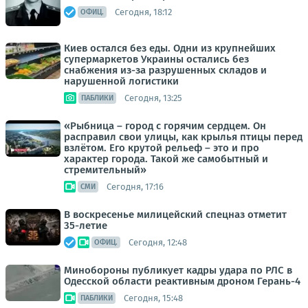
Сегодня, 18:12
ОФИЦ.
Киев остался без еды. Одни из крупнейших
супермаркетов Украины остались без
снабжения из-за разрушенных складов и
нарушенной логистики
Сегодня, 13:25
ПАБЛИКИ
«Рыбница – город с горячим сердцем. Он
расправил свои улицы, как крылья птицы перед
взлётом. Его крутой рельеф – это и про
характер города. Такой же самобытный и
стремительный»
Сегодня, 17:16
СМИ
В воскресенье милицейский спецназ отметит
35-летие
Сегодня, 12:48
ОФИЦ.
Минобороны публикует кадры удара по РЛС в
Одесской области реактивным дроном Герань-4
Сегодня, 15:48
ПАБЛИКИ