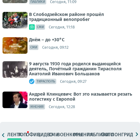
Сегодня, 11:09
ПАБЛИКИ
В Слободзейском районе прошёл
традиционный велопробег
Сегодня, 11:18
СМИ
Днём – до +30°С
Сегодня, 09:12
СМИ
9 августа 1930 года родился выдающийся
деятель, Почётный гражданин Тирасполя
Анатолий Иванович Большаков
Сегодня, 09:27
ТИРАСПОЛЬ
Андрей Клинцевич: Вот это называется резать
логистику с Европой
Сегодня, 12:28
МНЕНИЯ
ЛЕНТА
ТОП
ОФИЦ.
ВИДЕО
СМИ
ВОЕНКОРЫ
МНЕНИЯ
ПАБЛИКИ
ФОТО
ЛОНГРИДЫ