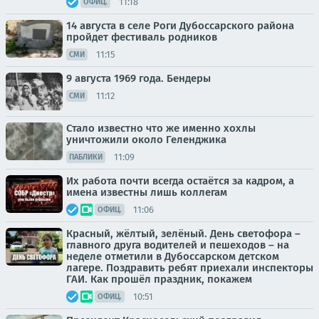
11:18
ОФИЦ.
14 августа в селе Роги Дубоссарского района
пройдет фестиваль родников
11:15
СМИ
9 августа 1969 года. Бендеры
11:12
СМИ
Стало известно что же именно хохлы
уничтожили около Геленджика
11:09
ПАБЛИКИ
Их работа почти всегда остаётся за кадром, а
имена известны лишь коллегам
11:06
ОФИЦ.
Красный, жёлтый, зелёный. День светофора –
главного друга водителей и пешеходов – на
неделе отметили в Дубоссарском детском
лагере. Поздравить ребят приехали инспекторы
ГАИ. Как прошёл праздник, покажем
10:51
ОФИЦ.