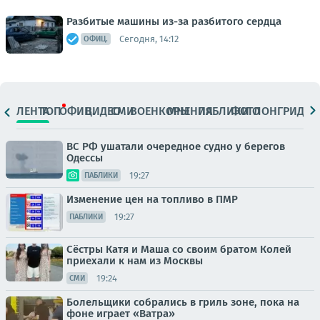
Разбитые машины из-за разбитого сердца
Сегодня, 14:12
ОФИЦ.
ЛЕНТА
ТОП
ОФИЦ.
ВИДЕО
СМИ
ВОЕНКОРЫ
МНЕНИЯ
ПАБЛИКИ
ФОТО
ЛОНГРИДЫ
ВС РФ ушатали очередное судно у берегов
Одессы
19:27
ПАБЛИКИ
Изменение цен на топливо в ПМР
19:27
ПАБЛИКИ
Сёстры Катя и Маша со своим братом Колей
приехали к нам из Москвы
19:24
СМИ
Болельщики собрались в гриль зоне, пока на
фоне играет «Ватра»