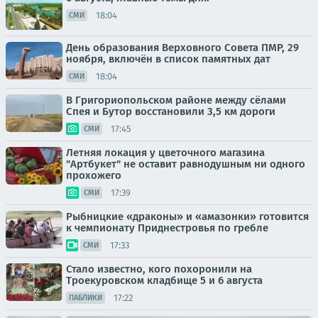
18:04
СМИ
День образования Верховного Совета ПМР, 29
ноября, включён в список памятных дат
18:04
СМИ
В Григориопольском районе между сёлами
Спея и Бутор восстановили 3,5 км дороги
17:45
СМИ
Летняя локация у цветочного магазина
"Артбукет" не оставит равнодушным ни одного
прохожего
17:39
СМИ
Рыбницкие «драконы» и «амазонки» готовится
к чемпионату Приднестровья по гребле
17:33
СМИ
Стало известно, кого похоронили на
Троекуровском кладбище 5 и 6 августа
17:22
ПАБЛИКИ