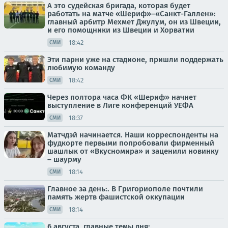
А это судейская бригада, которая будет
работать на матче «Шериф»–«Санкт-Галлен»:
главный арбитр Мехмет Джулум, он из Швеции,
и его помощники из Швеции и Хорватии
18:42
СМИ
Эти парни уже на стадионе, пришли поддержать
любимую команду
18:42
СМИ
Через полтора часа ФК «Шериф» начнет
выступление в Лиге конференций УЕФА
18:37
СМИ
Матчдэй начинается. Наши корреспонденты на
фудкорте первыми попробовали фирменный
шашлык от «Вкусномира» и заценили новинку
– шаурму
18:14
СМИ
Главное за день:. В Григориополе почтили
память жертв фашистской оккупации
18:14
СМИ
6 августа, главные темы дня: