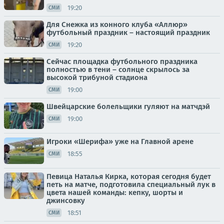
19:20
СМИ
Для Снежка из конного клуба «Аллюр»
футбольный праздник – настоящий праздник
19:20
СМИ
Сейчас площадка футбольного праздника
полностью в тени – солнце скрылось за
высокой трибуной стадиона
19:00
СМИ
Швейцарские болельщики гуляют на матчдэй
19:00
СМИ
Игроки «Шерифа» уже на Главной арене
18:55
СМИ
Певица Наталья Кирка, которая сегодня будет
петь на матче, подготовила специальный лук в
цвета нашей команды: кепку, шорты и
джинсовку
18:51
СМИ