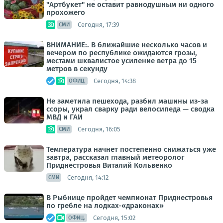
"Артбукет" не оставит равнодушным ни одного
прохожего
Сегодня, 17:39
СМИ
ВНИМАНИЕ:. В ближайшие несколько часов и
вечером по республике ожидаются грозы,
местами шквалистое усиление ветра до 15
метров в секунду
Сегодня, 14:38
ОФИЦ.
Не заметила пешехода, разбил машины из-за
ссоры, украл сварку ради велосипеда — сводка
МВД и ГАИ
Сегодня, 16:05
СМИ
Температура начнет постепенно снижаться уже
завтра, рассказал главный метеоролог
Приднестровья Виталий Кольвенко
Сегодня, 14:12
СМИ
В Рыбнице пройдет чемпионат Приднестровья
по гребле на лодках-«драконах»
Сегодня, 15:02
ОФИЦ.