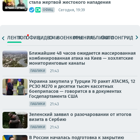
стала жертвой жестокого нападения
Сегодня, 19:39
ОФИЦ.
ЛЕНТА
ТОП
ОФИЦ.
ВИДЕО
СМИ
ВОЕНКОРЫ
МНЕНИЯ
ПАБЛИКИ
ФОТО
ЛОНГРИДЫ
Ближайшие 48 часов ожидается массированная
комбинированная атака на Киев — хохлятские
мониторинговые каналы
21:43
ПАБЛИКИ
Украина закупила у Турции 70 ракет ATACMS, 12
РСЗО M270 и десятки тысяч кассетных
боеприпасов — говорится в в документах
Госдепартамента США
21:43
ПАБЛИКИ
Зеленский заявил о разочаровании от итогов
визита в Сербию
21:43
ПАБЛИКИ
В России началась подготовка к закрытию