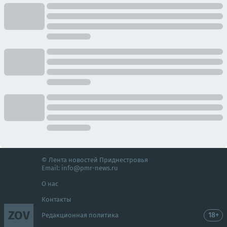
© Лента новостей Приднестровья
Email:
info@pmr-news.ru
О нас
Контакты
ZOV
18+
Редакционная политика