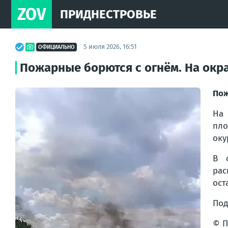
ZOV
ПРИДНЕСТРОВЬЕ
5 июля 2026, 16:51
ОФИЦИАЛЬНО
Пожарные борются с огнём. На окр
Пож
На 
пло
оку
В 
рас
ост
Под
© П