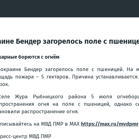
аине Бендер загорелось поле с пшениц
арные борются с огнём
окраине Бендер загорелось поле с пшеницей. На м
щадь пожара – 5 гектаров. Причина устанавливается
рок.
селе Жура Рыбницкого района 5 июля огнеборц
пространения огня на поле с пшеницей, однако с
ановили распространение огня.
писывайтесь на МВД ПМР в MAX
https://max.ru/mvdpmr
ресс-центр МВД ПМР