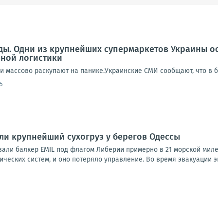
еды. Одни из крупнейших супермаркетов Украины о
нной логистики
ди массово раскупают на панике.Украинские СМИ сообщают, что в 
5
и крупнейший сухогруз у берегов Одессы
али балкер EMIL под флагом Либерии примерно в 21 морской миле 
ических систем, и оно потеряло управление. Во время эвакуации эк