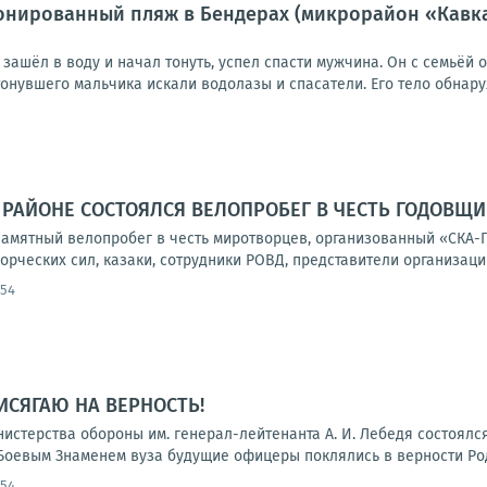
нированный пляж в Бендерах (микрорайон «Кавказ»
е зашёл в воду и начал тонуть, успел спасти мужчина. Он с семьёй 
нувшего мальчика искали водолазы и спасатели. Его тело обнаруж
 РАЙОНЕ СОСТОЯЛСЯ ВЕЛОПРОБЕГ В ЧЕСТЬ ГОДОВЩ
памятный велопробег в честь миротворцев, организованный «СКА-
ческих сил, казаки, сотрудники РОВД, представители организаций
:54
ИСЯГАЮ НА ВЕРНОСТЬ!
нистерства обороны им. генерал-лейтенанта А. И. Лебедя состоял
Боевым Знаменем вуза будущие офицеры поклялись в верности Роди
:54