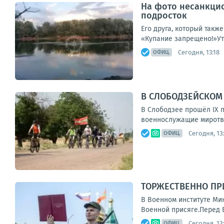
На фото несанкцио
подросток
Его друга, который такж
«Купание запрещено!»Уто
Сегодня, 13:18
ОФИЦ.
В СЛОБОДЗЕЙСКОМ
В Слободзее прошёл IX 
военнослужащие миротвор
Сегодня, 13
ОФИЦ.
ТОРЖЕСТВЕННО ПР
В Военном институте Ми
Военной присяге.Перед 
Сегодня, 13
ОФИЦ.