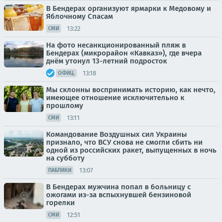
В Бендерах организуют ярмарки к Медовому и
Яблочному Спасам
13:22
СМИ
На фото несанкционированный пляж в
Бендерах (микрорайон «Кавказ»), где вчера
днём утонул 13-летний подросток
13:18
ОФИЦ.
Мы склонны воспринимать историю, как нечто,
имеющее отношение исключительно к
прошлому
13:11
СМИ
Командование Воздушных сил Украины
признало, что ВСУ снова не смогли сбить ни
одной из российских ракет, выпущенных в ночь
на субботу
13:07
ПАБЛИКИ
В Бендерах мужчина попал в больницу с
ожогами из-за вспыхнувшей бензиновой
горелки
12:51
СМИ