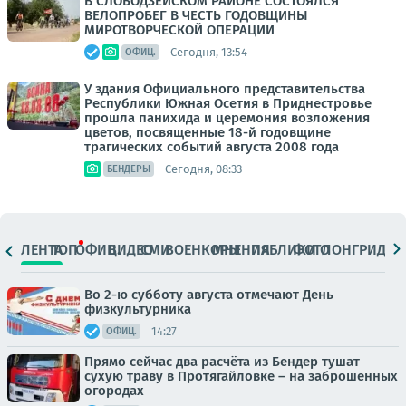
В СЛОБОДЗЕЙСКОМ РАЙОНЕ СОСТОЯЛСЯ
ВЕЛОПРОБЕГ В ЧЕСТЬ ГОДОВЩИНЫ
МИРОТВОРЧЕСКОЙ ОПЕРАЦИИ
Сегодня, 13:54
ОФИЦ.
У здания Официального представительства
Республики Южная Осетия в Приднестровье
прошла панихида и церемония возложения
цветов, посвященные 18-й годовщине
трагических событий августа 2008 года
Сегодня, 08:33
БЕНДЕРЫ
ЛЕНТА
ТОП
ОФИЦ.
ВИДЕО
СМИ
ВОЕНКОРЫ
МНЕНИЯ
ПАБЛИКИ
ФОТО
ЛОНГРИДЫ
Во 2-ю субботу августа отмечают День
физкультурника
14:27
ОФИЦ.
Прямо сейчас два расчёта из Бендер тушат
сухую траву в Протягайловке – на заброшенных
огородах