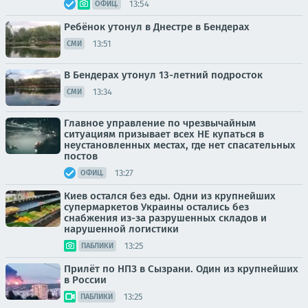
13:54
ОФИЦ.
Ребёнок утонул в Днестре в Бендерах
13:51
СМИ
В Бендерах утонул 13-летний подросток
13:34
СМИ
Главное управление по чрезвычайным
ситуациям призывает всех НЕ купаться в
неустановленных местах, где нет спасательных
постов
13:27
ОФИЦ.
Киев остался без еды. Одни из крупнейших
супермаркетов Украины остались без
снабжения из-за разрушенных складов и
нарушенной логистики
13:25
ПАБЛИКИ
Прилёт по НПЗ в Сызрани. Один из крупнейших
в России
13:25
ПАБЛИКИ