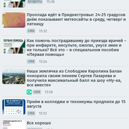
15:36
БЕНДЕРЫ
Прохлада идёт в Приднестровье: 24-25 градусов
днём показывают метеосайты в среду, четверг и
пятницу
15:32
СМИ
Как помочь пострадавшему до приезда врачей –
при инфаркте, инсульте, ожогах, укусе змеи и
не только? Всё это – в специальном пособии
«Первая помощь»
15:24
СМИ
Наша землячка из Слободзеи Каролина Балан
покорила своим пением Сергея Лазарева и
получила максимальный балл на шоу «Ну-ка,
все вместе»
15:18
СМИ
Приём в колледжи и техникумы продлили до 15
августа
15:12
СМИ
Все хорошо