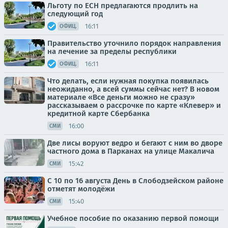
Льготу по ЕСН предлагаются продлить на
следующий год
16:11
ОФИЦ.
Правительство уточнило порядок направления
на лечение за пределы республики
16:11
ОФИЦ.
Что делать, если нужная покупка появилась
неожиданно, а всей суммы сейчас нет? В новом
материале «Все деньги можно не сразу»
рассказываем о рассрочке по карте «Клевер» и
кредитной карте Сбербанка
16:00
СМИ
Две лисы воруют ведро и бегают с ним во дворе
частного дома в Парканах на улице Макалича
15:42
СМИ
С 10 по 16 августа День в Слободзейском районе
отметят молодёжи
15:40
СМИ
Учебное пособие по оказанию первой помощи