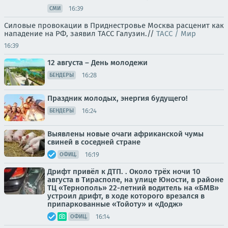
16:39
СМИ
Силовые провокации в Приднестровье Москва расценит как
нападение на РФ, заявил ТАСС Галузин.//
ТАСС / Мир
16:39
12 августа – День молодежи
16:28
БЕНДЕРЫ
Праздник молодых, энергия будущего!
16:24
БЕНДЕРЫ
Выявлены новые очаги африканской чумы
свиней в соседней стране
16:19
ОФИЦ.
Дрифт привёл к ДТП. . Около трёх ночи 10
августа в Тирасполе, на улице Юности, в районе
ТЦ «Тернополь» 22-летний водитель на «БМВ»
устроил дрифт, в ходе которого врезался в
припаркованные «Тойоту» и «Додж»
16:14
ОФИЦ.