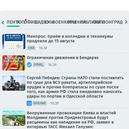
ЛЕНТА
ТОП
ОФИЦ.
ВИДЕО
СМИ
ВОЕНКОРЫ
МНЕНИЯ
ПАБЛИКИ
ФОТО
ЛОНГРИДЫ
Минпрос: приём в колледжи и техникумы
продлили до 15 августа
16:39
СМИ
Ограничение движения в Бендерах
16:39
ОФИЦ.
Сергей Лебедев: Страны НАТО стали поставлять
по суше для ВСУ ракеты, артиллерийское
орудие и прочие боеприпасы по суше после
того, как армия РФ стала ежедневно наносить
удары по портам в Одесской области
16:39
МНЕНИЯ
Вооруженные провокации Киева и властей
Молдавии против Приднестровья будут
расценены как нападение на РФ, заявил в
интервью ТАСС Михаил Галузин: