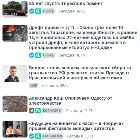
85 лет спустя: Тирасполь помнит
Сегодня, 14:06
ОФИЦ.
Дрифт привёл к ДТП. . Около трёх ночи 10
августа в Тирасполе, на улице Юности, в районе
ТЦ «Тернополь» 22-летний водитель на «БМВ»
устроил дрифт, в ходе которого врезался в
припаркованные «Тойоту» и «Додж»
Сегодня, 16:14
ОФИЦ.
Вопрос с повышением консульского сбора за
гражданство РФ решается, сказал Президент
Красносельский в интервью «Известиям»
Сегодня, 09:15
СМИ
Александр Коц: Отключаем Одессу от
электричества
Сегодня, 11:25
ВОЕНКОРЫ
«Будущее начинается с нас!» – в Чобручах
прошёл фестиваль молодых артистов
Сегодня, 13:51
СЛОБОДЗЕЯ