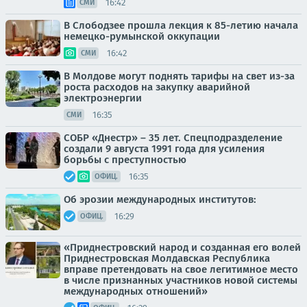
16:42
СМИ
В Слободзее прошла лекция к 85-летию начала
немецко-румынской оккупации
16:42
СМИ
В Молдове могут поднять тарифы на свет из-за
роста расходов на закупку аварийной
электроэнергии
16:35
СМИ
СОБР «Днестр» – 35 лет. Спецподразделение
создали 9 августа 1991 года для усиления
борьбы с преступностью
16:35
ОФИЦ.
Об эрозии международных институтов:
16:29
ОФИЦ.
«Приднестровский народ и созданная его волей
Приднестровская Молдавская Республика
вправе претендовать на свое легитимное место
в числе признанных участников новой системы
международных отношений»