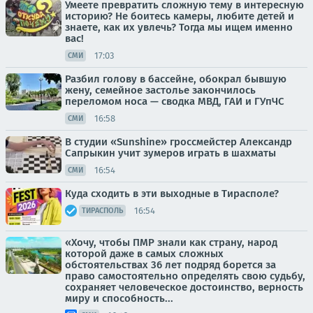
Умеете превратить сложную тему в интересную
историю? Не боитесь камеры, любите детей и
знаете, как их увлечь? Тогда мы ищем именно
вас!
17:03
СМИ
Разбил голову в бассейне, обокрал бывшую
жену, семейное застолье закончилось
переломом носа — сводка МВД, ГАИ и ГУпЧС
16:58
СМИ
В студии «Sunshine» гроссмейстер Александр
Сапрыкин учит зумеров играть в шахматы
16:54
СМИ
Куда сходить в эти выходные в Тирасполе?
16:54
ТИРАСПОЛЬ
«Хочу, чтобы ПМР знали как страну, народ
которой даже в самых сложных
обстоятельствах 36 лет подряд борется за
право самостоятельно определять свою судьбу,
сохраняет человеческое достоинство, верность
миру и способность...