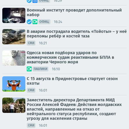
16:29
ОФИЦ.
Военный институт проводит дополнительный
набор
16:24
ОФИЦ.
В аварии пострадала водитель «Тойоты» – у неё
переломы ребёр и костей таза
16:21
СМИ
Одесса новая подборка ударов по
коммерческим судам реактивными БПЛА в
акватории Черного моря
16:10
ПАБЛИКИ
С 15 августа в Приднестровье стартует сезон
охоты
16:01
СМИ
Заместитель директора Департамента МИД
России Алексей Фадеев: Действия молдавских
властей, направленные на отказ от
нейтрального статуса республики, создают
угрозу для населения страны
16:01
СМИ