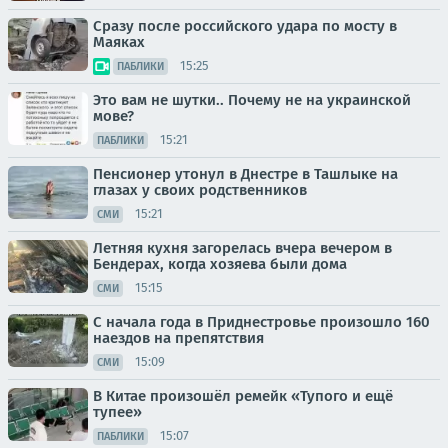
Сразу после российского удара по мосту в
Маяках
15:25
ПАБЛИКИ
Это вам не шутки.. Почему не на украинской
мове?
15:21
ПАБЛИКИ
Пенсионер утонул в Днестре в Ташлыке на
глазах у своих родственников
15:21
СМИ
Летняя кухня загорелась вчера вечером в
Бендерах, когда хозяева были дома
15:15
СМИ
С начала года в Приднестровье произошло 160
наездов на препятствия
15:09
СМИ
В Китае произошёл ремейк «Тупого и ещё
тупее»
15:07
ПАБЛИКИ