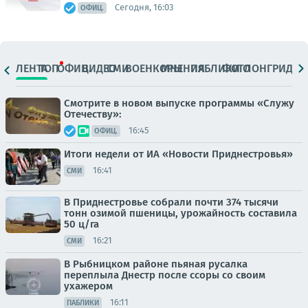
Сегодня, 16:03
ОФИЦ.
ЛЕНТА
ТОП
ОФИЦ.
ВИДЕО
СМИ
ВОЕНКОРЫ
МНЕНИЯ
ПАБЛИКИ
ФОТО
ЛОНГРИДЫ
Смотрите в новом выпуске программы «Служу
Отечеству»:
16:45
ОФИЦ.
Итоги недели от ИА «Новости Приднестровья»
16:41
СМИ
В Приднестровье собрали почти 374 тысячи
тонн озимой пшеницы, урожайность составила
50 ц/га
16:21
СМИ
В Рыбницком районе пьяная русалка
переплыла Днестр после ссоры со своим
ухажером
16:11
ПАБЛИКИ