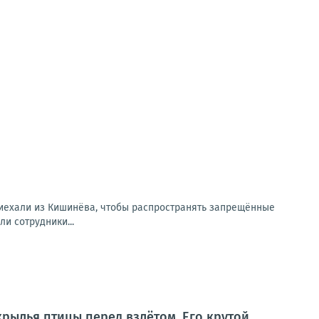
риехали из Кишинёва, чтобы распространять запрещённые
и сотрудники...
крылья птицы перед взлётом. Его крутой