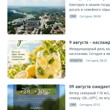
Ежегодно в нашем госуд
досуга и семейного отды
Сегодня, 08:06
СМИ
9 августа - насла
Международный день кор
населению. Сегодня в ми
Сегодня, 08:32
БЕНДЕРЫ
09 августа ожидае
Ветер северный 7-10 м/с,
северу +28...+29°С, по ю
Сегодня, 07:12
СМИ