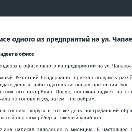
исе одного из предприятий на ул. Чап
идент в офисе
ендерах в офисе одного из предприятий на ул. Чапаев
мный 35-летний бендерчанин приехал получить расчё
едать деньги, работодатель высказал претензии. Бос
отник его оскорблял. После, положив гаджет на ст
чала по голове и уху, затем – по рёбрам.
настоянию супруги в тот же день пострадавший обра
рытый перелом рёбер и тяжёлый ушиб уха.
чина написал заявление в милицию. В настоящее в