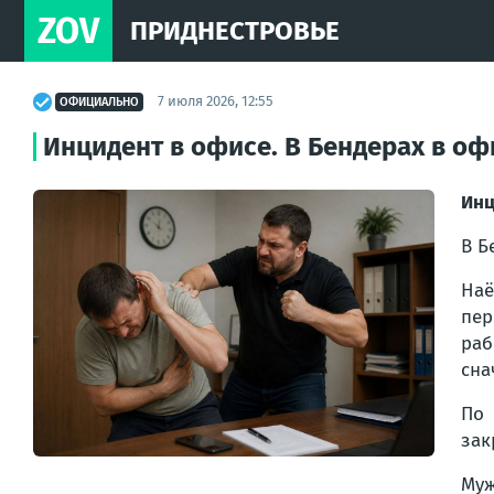
ZOV
ПРИДНЕСТРОВЬЕ
7 июля 2026, 12:55
ОФИЦИАЛЬНО
Инцидент в офисе. В Бендерах в оф
Инц
В Б
Наё
пер
раб
сна
По 
зак
Муж