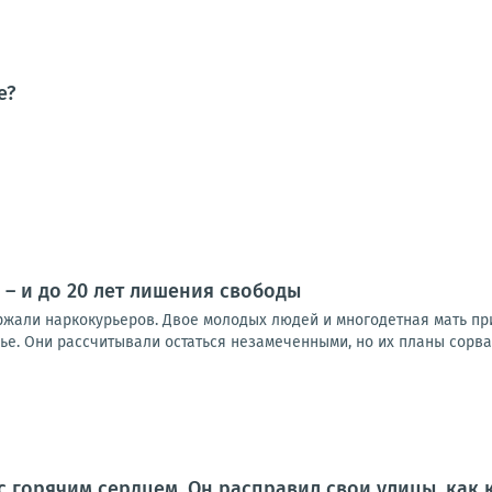
е?
 – и до 20 лет лишения свободы
ржали наркокурьеров. Двое молодых людей и многодетная мать п
е. Они рассчитывали остаться незамеченными, но их планы сорвал
с горячим сердцем. Он расправил свои улицы, как 