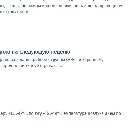
ды, школы, больницы и поликлиники, новые места проведения
х строителей...
строю на следующую неделю
ервое заседание рабочей группы ООН по коренному
ародов почти в 90 странах —...
у +15...+17°С, по югу +16...+18°СТемпература воздуха днем по