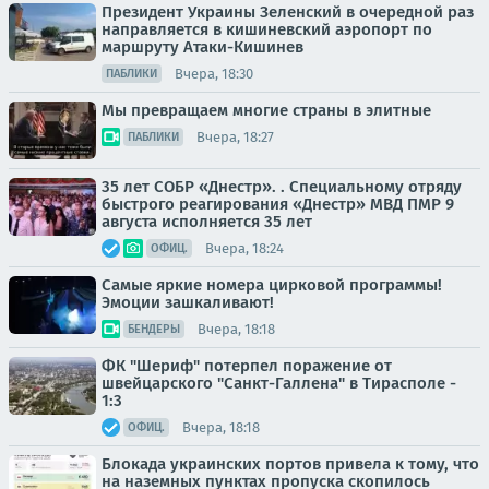
Президент Украины Зеленский в очередной раз
направляется в кишиневский аэропорт по
маршруту Атаки-Кишинев
Вчера, 18:30
ПАБЛИКИ
Мы превращаем многие страны в элитные
Вчера, 18:27
ПАБЛИКИ
35 лет СОБР «Днестр». . Специальному отряду
быстрого реагирования «Днестр» МВД ПМР 9
августа исполняется 35 лет
Вчера, 18:24
ОФИЦ.
Самые яркие номера цирковой программы!
Эмоции зашкаливают!
Вчера, 18:18
БЕНДЕРЫ
ФК "Шериф" потерпел поражение от
швейцарского "Санкт-Галлена" в Тирасполе -
1:3
Вчера, 18:18
ОФИЦ.
Блокада украинских портов привела к тому, что
на наземных пунктах пропуска скопилось