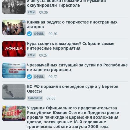
8 августа войска Германии и Румынии
оккупировали Тирасполь
09:36
СМИ
Книжная радуга: о творчестве иностранных
авторов
09:30
ОФИЦ.
Куда сходить в выходные? Собрали самые
интересные мероприятия:
09:27
СМИ
Чрезвычайных ситуаций за сутки по Республике
не зарегистрировано
09:27
ОФИЦ.
ВС РФ поразили очередное судно у берегов
Одессы
09:08
ПАБЛИКИ
У здания Официального представительства
Республики Южная Осетия в Приднестровье
прошла панихида и церемония возложения
цветов, посвященные 18-й годовщине
трагических событий августа 2008 года