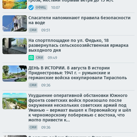
гроза, местами порывы ветра до 15 м/с
10:07
ОФИЦ.
Спасатели напоминают правила безопасности
на воде
09:51
СМИ
На спортплощадке по ул. Федько, 18
развернулась сельскохозяйственная ярмарка
выходного дня
09:49
СМИ
ДЕНЬ В ИСТОРИИ. 8 августа В истории
Приднестровья: 1941 г. – румынские и
германские войска оккупировали Тирасполь
09:36
СМИ
Ухудшение оперативной обстановки Южного
фронта советских войск произошло после
окружения нескольких советских армий под
Уманью – вермахт вышел к Первомайску и шёл
к черноморскому побережью с востока, что
могло привести к...
09:36
СМИ