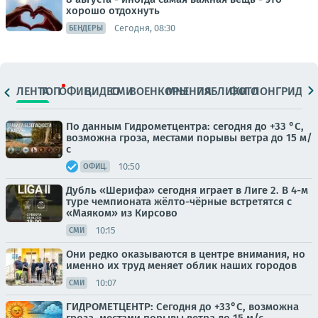
хорошо отдохнуть
Сегодня, 08:30
БЕНДЕРЫ
ЛЕНТА
ТОП
ОФИЦ.
ВИДЕО
СМИ
ВОЕНКОРЫ
МНЕНИЯ
ПАБЛИКИ
ФОТО
ЛОНГРИДЫ
По данным Гидрометцентра: сегодня до +33 °C,
возможна гроза, местами порывы ветра до 15 м/
с
10:50
ОФИЦ.
Дубль «Шерифа» сегодня играет в Лиге 2. В 4-м
туре чемпионата жёлто-чёрные встретятся с
«Маяком» из Кирсово
10:15
СМИ
Они редко оказываются в центре внимания, но
именно их труд меняет облик наших городов
10:07
СМИ
ГИДРОМЕТЦЕНТР: Сегодня до +33°С, возможна