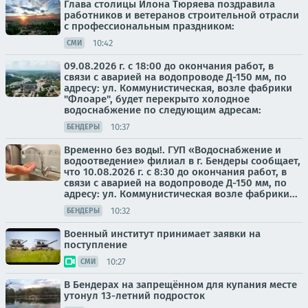
Глава столицы Илона Тюряева поздравила
работников и ветеранов строительной отрасли
с профессиональным праздником:
10:42
СМИ
09.08.2026 г. с 18:00 до окончания работ, в
связи с аварией на водопроводе Д-150 мм, по
адресу: ул. Коммунистическая, возле фабрики
"Флоаре", будет перекрыто холодное
водоснабжение по следующим адресам:
10:37
БЕНДЕРЫ
Временно без воды!. ГУП «Водоснабжение и
водоотведение» филиал в г. Бендеры сообщает,
что 10.08.2026 г. с 8:30 до окончания работ, в
связи с аварией на водопроводе Д-150 мм, по
адресу: ул. Коммунистическая возле фабрики...
10:32
БЕНДЕРЫ
Военный институт принимает заявки на
поступление
10:27
СМИ
В Бендерах на запрещённом для купания месте
утонул 13-летний подросток