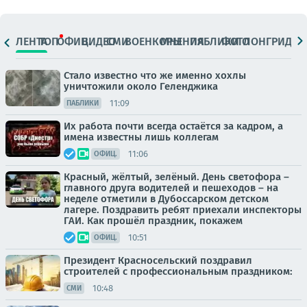
ЛЕНТА
ТОП
ОФИЦ.
ВИДЕО
СМИ
ВОЕНКОРЫ
МНЕНИЯ
ПАБЛИКИ
ФОТО
ЛОНГРИДЫ
Стало известно что же именно хохлы
уничтожили около Геленджика
11:09
ПАБЛИКИ
Их работа почти всегда остаётся за кадром, а
имена известны лишь коллегам
11:06
ОФИЦ.
Красный, жёлтый, зелёный. День светофора –
главного друга водителей и пешеходов – на
неделе отметили в Дубоссарском детском
лагере. Поздравить ребят приехали инспекторы
ГАИ. Как прошёл праздник, покажем
10:51
ОФИЦ.
Президент Красносельский поздравил
строителей с профессиональным праздником:
10:48
СМИ