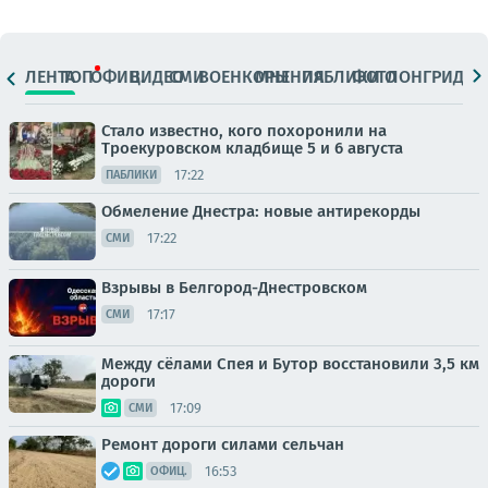
ЛЕНТА
ТОП
ОФИЦ.
ВИДЕО
СМИ
ВОЕНКОРЫ
МНЕНИЯ
ПАБЛИКИ
ФОТО
ЛОНГРИДЫ
Стало известно, кого похоронили на
Троекуровском кладбище 5 и 6 августа
17:22
ПАБЛИКИ
Обмеление Днестра: новые антирекорды
17:22
СМИ
Взрывы в Белгород-Днестровском
17:17
СМИ
Между сёлами Спея и Бутор восстановили 3,5 км
дороги
17:09
СМИ
Ремонт дороги силами сельчан
16:53
ОФИЦ.