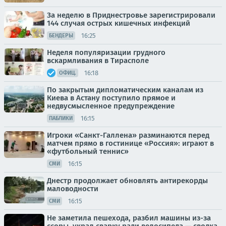
За неделю в Приднестровье зарегистрировали
144 случая острых кишечных инфекций
16:25
БЕНДЕРЫ
Неделя популяризации грудного
вскармливания в Тирасполе
16:18
ОФИЦ.
По закрытым дипломатическим каналам из
Киева в Астану поступило прямое и
недвусмысленное предупреждение
16:15
ПАБЛИКИ
Игроки «Санкт-Галлена» разминаются перед
матчем прямо в гостинице «Россия»: играют в
«футбольный теннис»
16:15
СМИ
Днестр продолжает обновлять антирекорды
маловодности
16:15
СМИ
Не заметила пешехода, разбил машины из-за