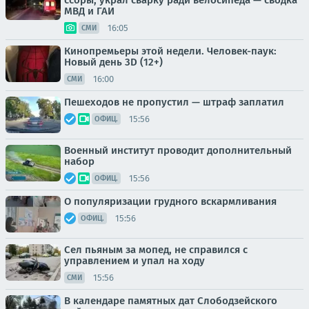
ссоры, украл сварку ради велосипеда — сводка
МВД и ГАИ
16:05
СМИ
Кинопремьеры этой недели. Человек-паук:
Новый день 3D (12+)
16:00
СМИ
Пешеходов не пропустил — штраф заплатил
15:56
ОФИЦ.
Военный институт проводит дополнительный
набор
15:56
ОФИЦ.
О популяризации грудного вскармливания
15:56
ОФИЦ.
Сел пьяным за мопед, не справился с
управлением и упал на ходу
15:56
СМИ
В календаре памятных дат Слободзейского