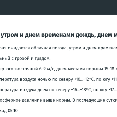
 утром и днем временами дождь, днем 
юня ожидается облачная погода, утром и днем времена
ьный с грозой и градом.
ер юго-восточный 6-9 м/с, днем местами порывы 15-18 м
пература воздуха ночью по северу +10...+12°С, по югу +11.
пература воздуха днем по северу +16...+18°С, по югу +17...
осферное давление выше нормы. В последующие сутки 
ход 05:10