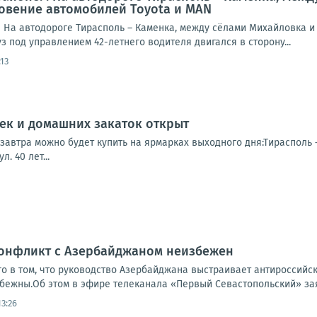
овение автомобилей Toyota и MAN
 На автодороге Тирасполь – Каменка, между сёлами Михайловка и 
з под управлением 42-летнего водителя двигался в сторону...
:13
ек и домашних закаток открыт
автра можно будет купить на ярмарках выходного дня:Тирасполь – 
. 40 лет...
Конфликт с Азербайджаном неизбежен
го в том, что руководство Азербайджана выстраивает антироссийс
бежны.Об этом в эфире телеканала «Первый Севастопольский» зая
3:26