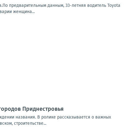
а.По предварительным данным, 33-летняя водитель Toyota
варии женщина...
 городов Приднестровья
ождении названия. В ролике рассказывается о важных
ком, строительстве...