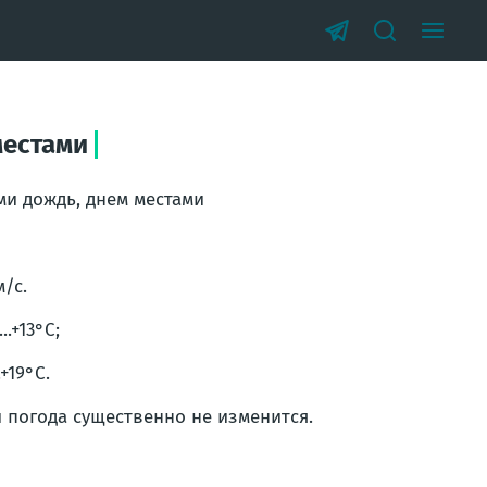
местами
ми дождь, днем местами
/с.
..+13°С;
+19°С.
погода существенно не изменится.