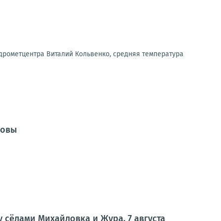
дрометцентра Виталий Кольвенко, средняя температура
довы
у сёлами Михайловка и Жура, 7 августа