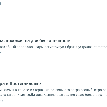
48
ата, похожая на две бесконечности
 свадебный переполох: пары регистрируют брак и устраивают фотос
31
ра в Протягайловке
ки, камыш в канале и стерня. Из-за сильного ветра огонь быстро 
а устанавливается.На ликвидацию возгорания ушло более двух час
:57