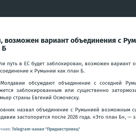
ан, возможен вариант объединения с Р
 Б
ли путь в ЕС будет заблокирован, возможен вариант 
соединение к Румынии как план Б.
Молдавии обсуждают объединение с соседней Румы
жется заблокированным или существенно затормози
мьер страны Евгений Осмоческу.
овник назвал объединение с Румынией возможным сц
давии застопорится после 2028 года. «Это план Б», — 
очник:
Telegram-канал "Приднестровец"