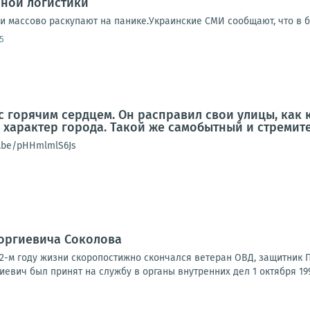
нной логистики
ди массово раскупают на панике.Украинские СМИ сообщают, что в 
5
с горячим сердцем. Он расправил свои улицы, как 
о характер города. Такой же самобытный и стреми
u.be/pHHmlmlS6Js
еоргиевича Соколова
а 62-м году жизни скоропостижно скончался ветеран ОВД, защитник
иевич был принят на службу в органы внутренних дел 1 октября 1992