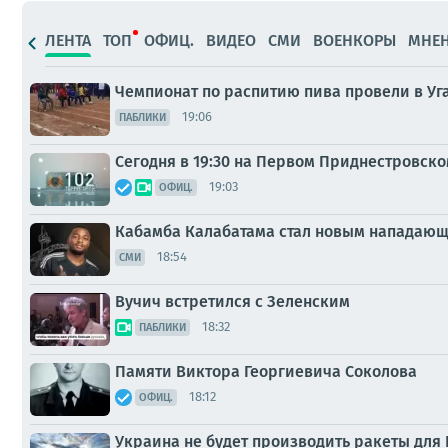
ЛЕНТА
ТОП
ОФИЦ.
ВИДЕО
СМИ
ВОЕНКОРЫ
МНЕ
Чемпионат по распитию пива провели в Уг
19:06
ПАБЛИКИ
Сегодня в 19:30 на Первом Приднестровско
19:03
ОФИЦ.
Кабамба Калабатама стал новым напада
18:54
СМИ
Вучич встретился с Зеленским
18:32
ПАБЛИКИ
Памяти Виктора Георгиевича Соколова
18:12
ОФИЦ.
Украина не будет производить ракеты для 