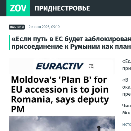
ZOV
ПРИДНЕСТРОВЬЕ
2 июня 2026, 09:10
ПАБЛИКИ
«Если путь в ЕС будет заблокиров
присоединение к Румынии как план
«Ес
при
«В 
ока
пре
Чин
Мол
Ист