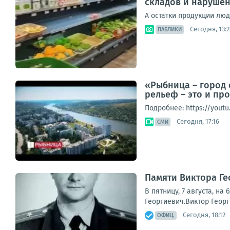
складов и наруше
А остатки продукции лю
Сегодня, 13:2
ПАБЛИКИ
«Рыбница – город 
рельеф – это и пр
Подробнее: https://yout
Сегодня, 17:16
СМИ
Памяти Виктора Г
В пятницу, 7 августа, н
Георгиевич.Виктор Георг
Сегодня, 18:12
ОФИЦ.