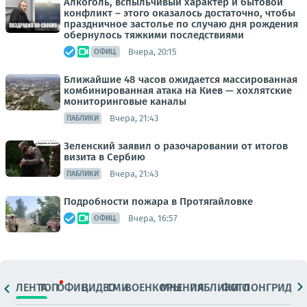
Алкоголь, вспыльчивый характер и бытовой
конфликт – этого оказалось достаточно, чтобы
праздничное застолье по случаю дня рождения
обернулось тяжкими последствиями
Вчера, 20:15
ОФИЦ.
Ближайшие 48 часов ожидается массированная
комбинированная атака на Киев — хохлятские
мониторинговые каналы
Вчера, 21:43
ПАБЛИКИ
Зеленский заявил о разочаровании от итогов
визита в Сербию
Вчера, 21:43
ПАБЛИКИ
Подробности пожара в Протягайловке
Вчера, 16:57
ОФИЦ.
ЛЕНТА
ТОП
ОФИЦ.
ВИДЕО
СМИ
ВОЕНКОРЫ
МНЕНИЯ
ПАБЛИКИ
ФОТО
ЛОНГРИДЫ