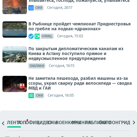
Улыбайтесь, господа, пожалуйста, улыбайтесь
Сегодня, 20:17
СМИ
В Рыбнице пройдет чемпионат Приднестровья
по гребле на лодках-«драконах»
Сегодня, 15:02
ОФИЦ.
По закрытым дипломатическим каналам из
Киева в Астану поступило прямое и
недвусмысленное предупреждение
Сегодня, 16:15
ПАБЛИКИ
Не заметила пешехода, разбил машины из-за
ссоры, украл сварку ради велосипеда — сводка
МВД и ГАИ
Сегодня, 16:05
СМИ
ЛЕНТА
ТОП
ОФИЦ.
ВИДЕО
СМИ
ВОЕНКОРЫ
МНЕНИЯ
ПАБЛИКИ
ФОТО
ЛОНГРИДЫ