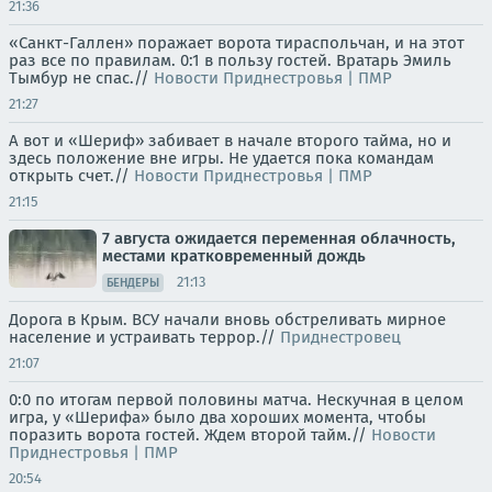
21:36
«Санкт-Галлен» поражает ворота тираспольчан, и на этот
раз все по правилам. 0:1 в пользу гостей. Вратарь Эмиль
Тымбур не спас.//
Новости Приднестровья | ПМР
21:27
А вот и «Шериф» забивает в начале второго тайма, но и
здесь положение вне игры. Не удается пока командам
открыть счет.//
Новости Приднестровья | ПМР
21:15
7 августа ожидается переменная облачность,
местами кратковременный дождь
21:13
БЕНДЕРЫ
Дорога в Крым. ВСУ начали вновь обстреливать мирное
население и устраивать террор.//
Приднестровец
21:07
0:0 по итогам первой половины матча. Нескучная в целом
игра, у «Шерифа» было два хороших момента, чтобы
поразить ворота гостей. Ждем второй тайм.//
Новости
Приднестровья | ПМР
20:54