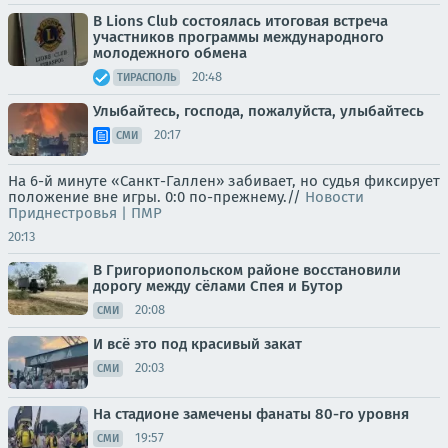
В Lions Club состоялась итоговая встреча
участников программы международного
молодежного обмена
20:48
ТИРАСПОЛЬ
Улыбайтесь, господа, пожалуйста, улыбайтесь
20:17
СМИ
На 6-й минуте «Санкт-Галлен» забивает, но судья фиксирует
положение вне игры. 0:0 по-прежнему.//
Новости
Приднестровья | ПМР
20:13
В Григориопольском районе восстановили
дорогу между сёлами Спея и Бутор
20:08
СМИ
И всё это под красивый закат
20:03
СМИ
На стадионе замечены фанаты 80-го уровня
19:57
СМИ