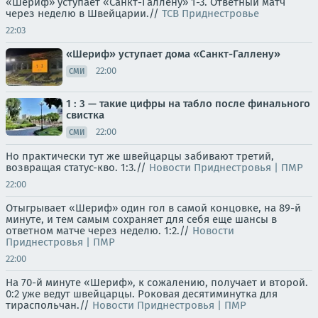
«Шериф» уступает «Санкт-Галлену» 1-3. Ответный матч
через неделю в Швейцарии.//
ТСВ Приднестровье
22:03
«Шериф» уступает дома «Санкт-Галлену»
22:00
СМИ
1 : 3 — такие цифры на табло после финального
свистка
22:00
СМИ
Но практически тут же швейцарцы забивают третий,
возвращая статус-кво. 1:3.//
Новости Приднестровья | ПМР
22:00
Отыгрывает «Шериф» один гол в самой концовке, на 89-й
минуте, и тем самым сохраняет для себя еще шансы в
ответном матче через неделю. 1:2.//
Новости
Приднестровья | ПМР
22:00
На 70-й минуте «Шериф», к сожалению, получает и второй.
0:2 уже ведут швейцарцы. Роковая десятиминутка для
тираспольчан.//
Новости Приднестровья | ПМР