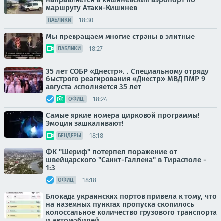
направляется в кишиневский аэропорт по
маршруту Атаки-Кишинев
18:30
ПАБЛИКИ
Мы превращаем многие страны в элитные
18:27
ПАБЛИКИ
35 лет СОБР «Днестр». . Специальному отряду
быстрого реагирования «Днестр» МВД ПМР 9
августа исполняется 35 лет
18:24
ОФИЦ.
Самые яркие номера цирковой программы!
Эмоции зашкаливают!
18:18
БЕНДЕРЫ
ФК "Шериф" потерпел поражение от
швейцарского "Санкт-Галлена" в Тирасполе -
1:3
18:18
ОФИЦ.
Блокада украинских портов привела к тому, что
на наземных пунктах пропуска скопилось
колоссальное количество грузового транспорта
и автомобилей