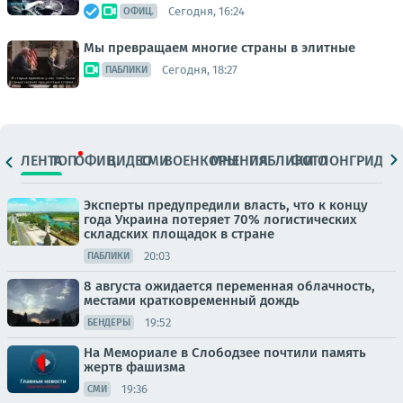
Сегодня, 16:24
ОФИЦ.
Мы превращаем многие страны в элитные
Сегодня, 18:27
ПАБЛИКИ
ЛЕНТА
ТОП
ОФИЦ.
ВИДЕО
СМИ
ВОЕНКОРЫ
МНЕНИЯ
ПАБЛИКИ
ФОТО
ЛОНГРИДЫ
Эксперты предупредили власть, что к концу
года Украина потеряет 70% логистических
складских площадок в стране
20:03
ПАБЛИКИ
8 августа ожидается переменная облачность,
местами кратковременный дождь
19:52
БЕНДЕРЫ
На Мемориале в Слободзее почтили память
жертв фашизма
19:36
СМИ