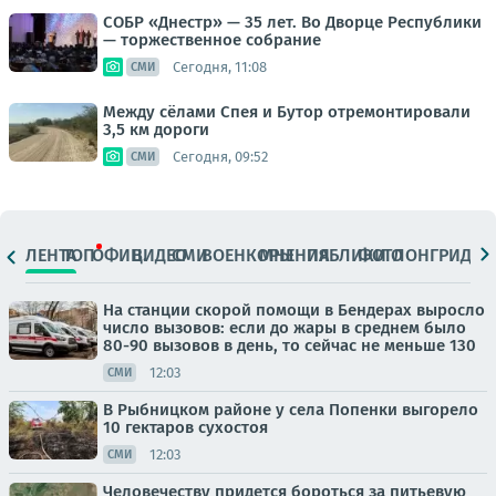
СОБР «Днестр» — 35 лет. Во Дворце Республики
— торжественное собрание
Сегодня, 11:08
СМИ
Между сёлами Спея и Бутор отремонтировали
3,5 км дороги
Сегодня, 09:52
СМИ
ЛЕНТА
ТОП
ОФИЦ.
ВИДЕО
СМИ
ВОЕНКОРЫ
МНЕНИЯ
ПАБЛИКИ
ФОТО
ЛОНГРИДЫ
На станции скорой помощи в Бендерах выросло
число вызовов: если до жары в среднем было
80-90 вызовов в день, то сейчас не меньше 130
12:03
СМИ
В Рыбницком районе у села Попенки выгорело
10 гектаров сухостоя
12:03
СМИ
Человечеству придется бороться за питьевую