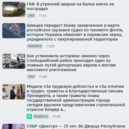
ГАИ: В утренней аварии на Балке никто не
пострадал
11:14
СМИ
Швеция передаст Киеву захваченное в марте
российское грузовое судно из теневого флота,
которое Украина обвиняет в перевозке зерна,
украденного с оккупированной территории
11:09
ПАБЛИКИ
Как установили историки: именно через
Слободзейский район проходил один из
главных путей депортации евреев к местам
массового уничтожения
11:09
СМИ
Медали «За трудовую доблесть» и «За отличие
в труде», грамоты и Благодарственные письма
Президента, а также грамоты главы
государственной администрации города
сегодня вручили представителям строительной
отрасли Бендер в...
11:09
БЕНДЕРЫ
СОБР «Днестр» — 35 лет. Во Дворце Республики