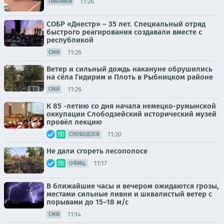
11:26
ПАБЛИКИ
СОБР «Днестр» – 35 лет. Специальный отряд
быстрого реагирования создавали вместе с
республикой
11:26
СМИ
Ветер и сильный дождь накануне обрушились
на сёла Гидирим и Плоть в Рыбницком районе
11:26
СМИ
К 85 -летию со дня начала немецко-румынской
оккупации Слободзейский исторический музей
провёл лекцию
11:20
СЛОБОДЗЕЯ
Не дали сгореть лесополосе
11:17
ОФИЦ.
В ближайшие часы и вечером ожидаются грозы,
местами сильные ливни и шквалистый ветер с
порывами до 15–18 м/с
11:14
СМИ