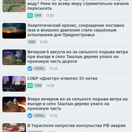
воду? Реки по всему миру стремительно начали
пересыхать
11:51
СМИ
Энергетический кризис, сокращение поставок
газа и внешнее давление стали серьёзным
испытанием для Приднестровья
11:51
СМИ
Вечером 6 августа из-за сильного порыва ветра
при въезде в село Ташлык дерево упало на
проезжую часть дороги
11:42
ОФИЦ.
СОБР «Днестр» отметил 35-летие
11:33
СМИ
Вчера вечером из-за сильного порыва ветра на
въезде в село Ташлык дерево упало на
проезжую часть
11:33
ОФИЦ.
В Тирасполе напротив консульства РФ авария