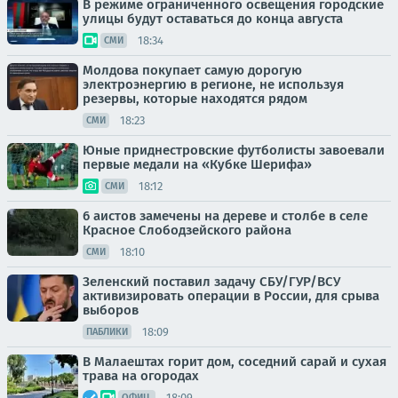
В режиме ограниченного освещения городские
улицы будут оставаться до конца августа
18:34
СМИ
Молдова покупает самую дорогую
электроэнергию в регионе, не используя
резервы, которые находятся рядом
18:23
СМИ
Юные приднестровские футболисты завоевали
первые медали на «Кубке Шерифа»
18:12
СМИ
6 аистов замечены на дереве и столбе в селе
Красное Слободзейского района
18:10
СМИ
Зеленский поставил задачу СБУ/ГУР/ВСУ
активизировать операции в России, для срыва
выборов
18:09
ПАБЛИКИ
В Малаештах горит дом, соседний сарай и сухая
трава на огородах
18:09
ОФИЦ.