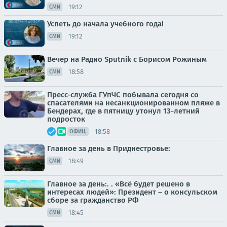
19:12
СМИ
Успеть до начала учебного года!
19:12
СМИ
Вечер на Радио Sputnik с Борисом Рожиным
18:58
СМИ
Пресс-служба ГУпЧС побывала сегодня со
спасателями на несанкционированном пляже в
Бендерах, где в пятницу утонул 13-летний
подросток
18:58
ОФИЦ.
Главное за день в Приднестровье:
18:49
СМИ
Главное за день:. . «Всё будет решено в
интересах людей»: Президент – о консульском
сборе за гражданство РФ
18:45
СМИ