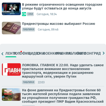
В режиме ограниченного освещения городские
улицы будут оставаться до конца августа
Сегодня, 18:34
СМИ
Приднестровцы массово выбирают Россию
Сегодня, 09:46
ПАБЛИКИ
ЛЕНТА
ТОП
ОФИЦ.
ВИДЕО
СМИ
ВОЕНКОРЫ
МНЕНИЯ
ПАБЛИКИ
ФОТО
ЛОНГРИДЫ
ЛОМОВКА. ГЛАВНОЕ К 22:00. Надо уделить самое
пристальное внимание восстановлению
транспорта, модернизации и расширению
маршрутной сети, уверен Путин
22:03
ПАБЛИКИ
На фоне давления на Приднестровье более 60
тысяч жителей республики подали заявления
на упрощённое получение гражданства РФ,
сообщил президент ПМР Вадим Красносельский