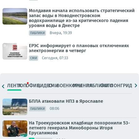
Молдавия начала использовать стратегический
запас воды в Новоднестровском
водохранилище из-за критического падения
уровня воды в Днестре
Вчера, 19:39
ПАБЛИКИ
ЕРЭС информирует о плановых отключениях
электроэнергии в четверг
Сегодня, 07:33
СМИ
ЛЕНТА
ТОП
ОФИЦ.
ВИДЕО
СМИ
ВОЕНКОРЫ
МНЕНИЯ
ПАБЛИКИ
ФОТО
ЛОНГРИДЫ
БПЛА атаковали НПЗ в Ярославле
08:06
ПАБЛИКИ
На Троекуровском кладбище похоронили 53-
летнего генерала Минобороны Игоря
Ерусалимова