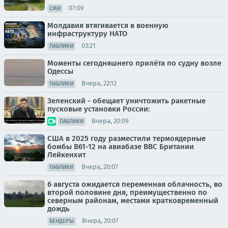
07:09
СМИ
Молдавия втягивается в военную
инфраструктуру НАТО
03:21
ПАБЛИКИ
Моменты сегодняшнего прилёта по судну возле
Одессы
Вчера, 22:12
ПАБЛИКИ
Зеленский - обещает уничтожить ракетные
пусковые установки России:
Вчера, 20:09
ПАБЛИКИ
США в 2025 году разместили термоядерные
бомбы B61-12 на авиабазе ВВС Британии
Лейкенхит
Вчера, 20:07
ПАБЛИКИ
6 августа ожидается переменная облачность, во
второй половине дня, преимущественно по
северным районам, местами кратковременный
дождь
Вчера, 20:07
БЕНДЕРЫ