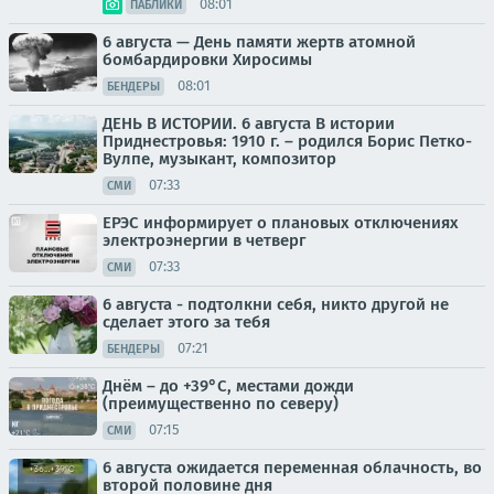
08:01
ПАБЛИКИ
6 августа — День памяти жертв атомной
бомбардировки Хиросимы
08:01
БЕНДЕРЫ
ДЕНЬ В ИСТОРИИ. 6 августа В истории
Приднестровья: 1910 г. – родился Борис Петко-
Вулпе, музыкант, композитор
07:33
СМИ
ЕРЭС информирует о плановых отключениях
электроэнергии в четверг
07:33
СМИ
6 августа - подтолкни себя, никто другой не
сделает этого за тебя
07:21
БЕНДЕРЫ
Днём – до +39°С, местами дожди
(преимущественно по северу)
07:15
СМИ
6 августа ожидается переменная облачность, во
второй половине дня