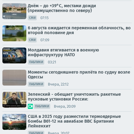
Днём – до +39°С, местами дожди
(преимущественно по северу)
07:15
СМИ
6 августа ожидается переменная облачность, во
второй половине дня
07:09
СМИ
Молдавия втягивается в военную
инфраструктуру НАТО
03:21
ПАБЛИКИ
Моменты сегодняшнего прилёта по судну возле
Одессы
Вчера, 22:12
ПАБЛИКИ
Зеленский - обещает уничтожить ракетные
пусковые установки России:
Вчера, 20:09
ПАБЛИКИ
США в 2025 году разместили термоядерные
бомбы B61-12 на авиабазе ВВС Британии
Лейкенхит
Вчера, 20:07
ПАБЛИКИ