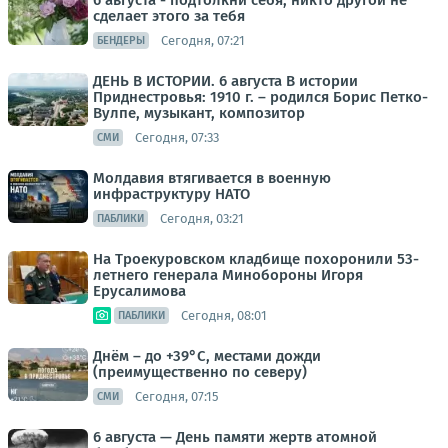
6 августа - подтолкни себя, никто другой не
сделает этого за тебя
Сегодня, 07:21
БЕНДЕРЫ
ДЕНЬ В ИСТОРИИ. 6 августа В истории
Приднестровья: 1910 г. – родился Борис Петко-
Вулпе, музыкант, композитор
Сегодня, 07:33
СМИ
Молдавия втягивается в военную
инфраструктуру НАТО
Сегодня, 03:21
ПАБЛИКИ
На Троекуровском кладбище похоронили 53-
летнего генерала Минобороны Игоря
Ерусалимова
Сегодня, 08:01
ПАБЛИКИ
Днём – до +39°С, местами дожди
(преимущественно по северу)
Сегодня, 07:15
СМИ
6 августа — День памяти жертв атомной