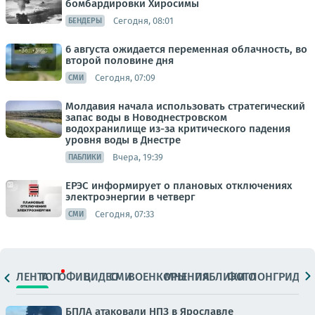
бомбардировки Хиросимы
Сегодня, 08:01
БЕНДЕРЫ
6 августа ожидается переменная облачность, во
второй половине дня
Сегодня, 07:09
СМИ
Молдавия начала использовать стратегический
запас воды в Новоднестровском
водохранилище из-за критического падения
уровня воды в Днестре
Вчера, 19:39
ПАБЛИКИ
ЕРЭС информирует о плановых отключениях
электроэнергии в четверг
Сегодня, 07:33
СМИ
ЛЕНТА
ТОП
ОФИЦ.
ВИДЕО
СМИ
ВОЕНКОРЫ
МНЕНИЯ
ПАБЛИКИ
ФОТО
ЛОНГРИДЫ
БПЛА атаковали НПЗ в Ярославле