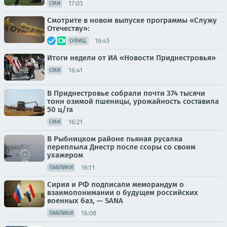
17:03
СМИ
Смотрите в новом выпуске программы «Служу
Отечеству»:
16:45
ОФИЦ.
Итоги недели от ИА «Новости Приднестровья»
16:41
СМИ
В Приднестровье собрали почти 374 тысячи
тонн озимой пшеницы, урожайность составила
50 ц/га
16:21
СМИ
В Рыбницком районе пьяная русалка
переплыла Днестр после ссоры со своим
ухажером
16:11
ПАБЛИКИ
Сирия и РФ подписали меморандум о
взаимопонимании о будущем российских
военных баз, — SANA
16:08
ПАБЛИКИ