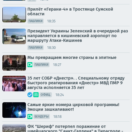
Прилёт «Герани-4» в Тростянце Сумской
области
18:35
ПАБЛИКИ
Президент Украины Зеленский в очередной раз
направляется в кишиневский аэропорт по
маршруту Атаки-Кишинев
18:30
ПАБЛИКИ
Мы превращаем многие страны в элитные
18:27
ПАБЛИКИ
35 лет СОБР «Днестр». . Специальному отряду
быстрого реагирования «Днестр» МВД ПМР 9
августа исполняется 35 лет
18:24
ОФИЦ.
Самые яркие номера цирковой программы!
Эмоции зашкаливают!
18:18
БЕНДЕРЫ
ФК "Шериф" потерпел поражение от
швейцарского "Санкт-Галлена" в Тирасполе -