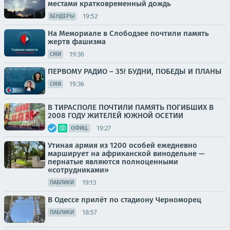
местами кратковременный дождь
19:52
БЕНДЕРЫ
На Мемориале в Слободзее почтили память
жертв фашизма
19:36
СМИ
ПЕРВОМУ РАДИО – 35! БУДНИ, ПОБЕДЫ И ПЛАНЫ
19:36
СМИ
В ТИРАСПОЛЕ ПОЧТИЛИ ПАМЯТЬ ПОГИБШИХ В
2008 ГОДУ ЖИТЕЛЕЙ ЮЖНОЙ ОСЕТИИ
19:27
ОФИЦ.
Утиная армия из 1200 особей ежедневно
марширует на африканской винодельне —
пернатые являются полноценными
«сотрудниками»
19:13
ПАБЛИКИ
В Одессе прилёт по стадиону Черноморец
18:57
ПАБЛИКИ