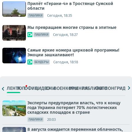
Прилёт «Герани-4» в Тростянце Сумской
области
Сегодня, 18:35
ПАБЛИКИ
Мы превращаем многие страны в элитные
Сегодня, 18:27
ПАБЛИКИ
Самые яркие номера цирковой программы!
Эмоции зашкаливают!
Сегодня, 18:18
БЕНДЕРЫ
ЛЕНТА
ТОП
ОФИЦ.
ВИДЕО
СМИ
ВОЕНКОРЫ
МНЕНИЯ
ПАБЛИКИ
ФОТО
ЛОНГРИДЫ
Эксперты предупредили власть, что к концу
года Украина потеряет 70% логистических
складских площадок в стране
20:03
ПАБЛИКИ
8 августа ожидается переменная облачность,