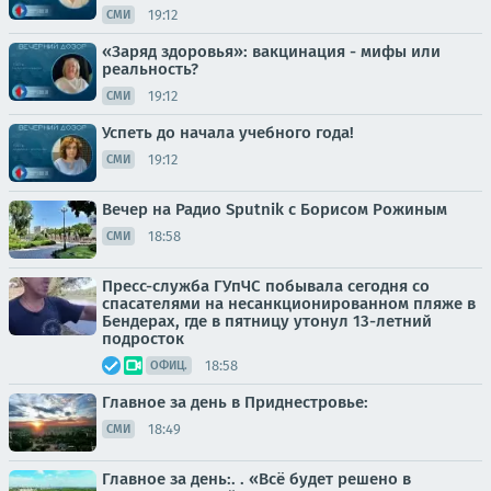
19:12
СМИ
«Заряд здоровья»: вакцинация - мифы или
реальность?
19:12
СМИ
Успеть до начала учебного года!
19:12
СМИ
Вечер на Радио Sputnik с Борисом Рожиным
18:58
СМИ
Пресс-служба ГУпЧС побывала сегодня со
спасателями на несанкционированном пляже в
Бендерах, где в пятницу утонул 13-летний
подросток
18:58
ОФИЦ.
Главное за день в Приднестровье:
18:49
СМИ
Главное за день:. . «Всё будет решено в