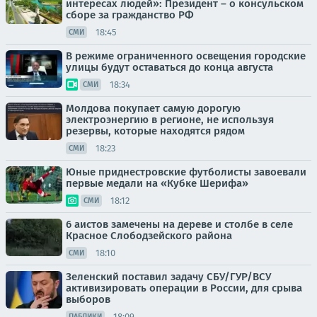
интересах людей»: Президент – о консульском
сборе за гражданство РФ
18:45
СМИ
В режиме ограниченного освещения городские
улицы будут оставаться до конца августа
18:34
СМИ
Молдова покупает самую дорогую
электроэнергию в регионе, не используя
резервы, которые находятся рядом
18:23
СМИ
Юные приднестровские футболисты завоевали
первые медали на «Кубке Шерифа»
18:12
СМИ
6 аистов замечены на дереве и столбе в селе
Красное Слободзейского района
18:10
СМИ
Зеленский поставил задачу СБУ/ГУР/ВСУ
активизировать операции в России, для срыва
выборов
18:09
ПАБЛИКИ