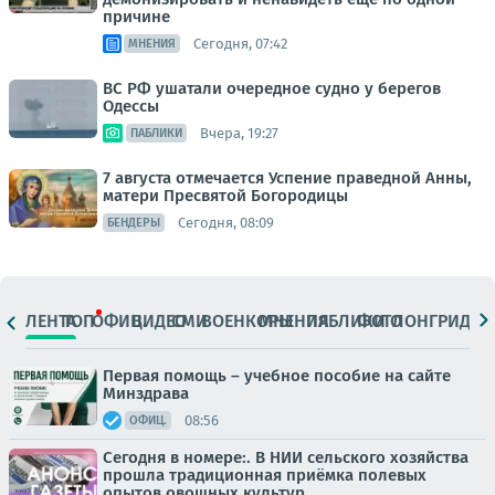
причине
Сегодня, 07:42
МНЕНИЯ
ВС РФ ушатали очередное судно у берегов
Одессы
Вчера, 19:27
ПАБЛИКИ
7 августа отмечается Успение праведной Анны,
матери Пресвятой Богородицы
Сегодня, 08:09
БЕНДЕРЫ
ЛЕНТА
ТОП
ОФИЦ.
ВИДЕО
СМИ
ВОЕНКОРЫ
МНЕНИЯ
ПАБЛИКИ
ФОТО
ЛОНГРИДЫ
Первая помощь – учебное пособие на сайте
Минздрава
08:56
ОФИЦ.
Сегодня в номере:. В НИИ сельского хозяйства
прошла традиционная приёмка полевых
опытов овощных культур