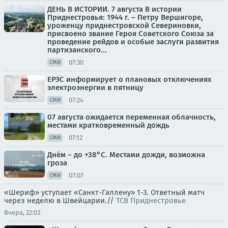
ДЕНЬ В ИСТОРИИ. 7 августа В истории
Приднестровья: 1944 г. – Петру Вершигоре,
уроженцу приднестровской Севериновки,
присвоено звание Героя Советского Союза за
проведение рейдов и особые заслуги развития
партизанского...
07:30
СМИ
ЕРЭС информирует о плановых отключениях
электроэнергии в пятницу
07:24
СМИ
07 августа ожидается переменная облачность,
местами кратковременный дождь
07:12
СМИ
Днём – до +38°С. Местами дожди, возможна
гроза
07:07
СМИ
«Шериф» уступает «Санкт-Галлену» 1-3. Ответный матч
через неделю в Швейцарии.//
ТСВ Приднестровье
Вчера, 22:03