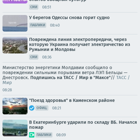
08:51
СМИ
У берегов Одессы снова горит судно
08:40
ПАБЛИКИ
Повреждена линия электропередачи, через
которую Украина получает электричество из
Румынии и Молдовы
08:36
СМИ
Министерство энергетики Молдавии сообщило о
повреждении сильными порывами ветра ЛЭП Бельцы —
Днестровск.
Подпишись на ТАСС / Мир в "Максе"
//
ТАСС /
Мир
08:28
"Поезд здоровья" в Каменском районе
08:21
ОФИЦ.
В Екатеринбурге ударили по складу ВБ. Начался
пожар
08:09
ПАБЛИКИ