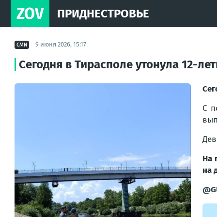
ZOV
ПРИДНЕСТРОВЬЕ
9 июня 2026, 15:17
СМИ
Сегодня в Тирасполе утонула 12-ле
Сег
С п
вып
Дев
На 
на 
@G