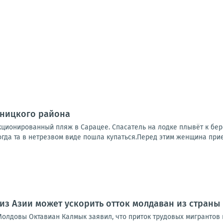
бницкого района
нкционированный пляж в Сарацее. Спасатель на лодке плывёт к бе
огда та в нетрезвом виде пошла купаться.Перед этим женщина приеха
из Азии может ускорить отток молдаван из страны
Молдовы Октавиан Калмык заявил, что приток трудовых мигрантов 