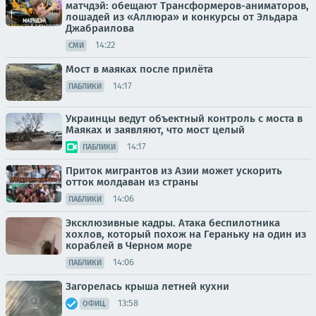
матчдэй: обещают Трансформеров-аниматоров,
лошадей из «Аллюра» и конкурсы от Эльдара
Джабраилова
14:22
СМИ
Мост в маяках после прилёта
14:17
ПАБЛИКИ
Украинцы ведут объектный контроль с моста в
Маяках и заявляют, что мост целый
14:17
ПАБЛИКИ
Приток мигрантов из Азии может ускорить
отток молдаван из страны
14:06
ПАБЛИКИ
Эксклюзивные кадры. Атака беспилотника
хохлов, который похож на Гераньку на один из
кораблей в Черном море
14:06
ПАБЛИКИ
Загорелась крыша летней кухни
13:58
ОФИЦ.