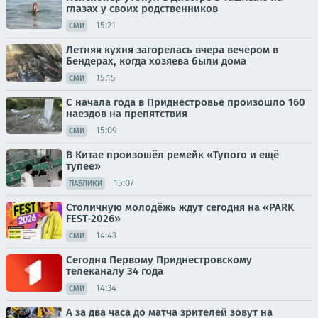
глазах у своих родственников
15:21
СМИ
Летняя кухня загорелась вчера вечером в
Бендерах, когда хозяева были дома
15:15
СМИ
С начала года в Приднестровье произошло 160
наездов на препятствия
15:09
СМИ
В Китае произошёл ремейк «Тупого и ещё
тупее»
15:07
ПАБЛИКИ
Столичную молодёжь ждут сегодня на «PARK
FEST-2026»
14:43
СМИ
Сегодня Первому Приднестровскому
телеканалу 34 года
14:34
СМИ
А за два часа до матча зрителей зовут на