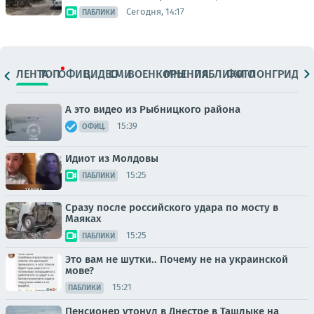
Сегодня, 14:17
ПАБЛИКИ
ЛЕНТА
ТОП
ОФИЦ.
ВИДЕО
СМИ
ВОЕНКОРЫ
МНЕНИЯ
ПАБЛИКИ
ФОТО
ЛОНГРИДЫ
А это видео из Рыбницкого района
15:39
ОФИЦ.
Идиот из Молдовы
15:25
ПАБЛИКИ
Сразу после российского удара по мосту в
Маяках
15:25
ПАБЛИКИ
Это вам не шутки.. Почему не на украинской
мове?
15:21
ПАБЛИКИ
Пенсионер утонул в Днестре в Ташлыке на