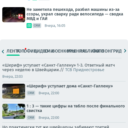
Не заметила пешехода, разбил машины из-за
ссоры, украл сварку ради велосипеда — сводка
МВД и ГАИ
Вчера, 16:05
СМИ
ЛЕНТА
ТОП
ОФИЦ.
ВИДЕО
СМИ
ВОЕНКОРЫ
МНЕНИЯ
ПАБЛИКИ
ФОТО
ЛОНГРИДЫ
«Шериф» уступает «Санкт-Галлену» 1-3. Ответный матч
через неделю в Швейцарии.//
ТСВ Приднестровье
Вчера, 22:03
«Шериф» уступает дома «Санкт-Галлену»
Вчера, 22:00
СМИ
1 : 3 — такие цифры на табло после финального
свистка
Вчера, 22:00
СМИ
Но практически тут же швейцарцы забивают третий,