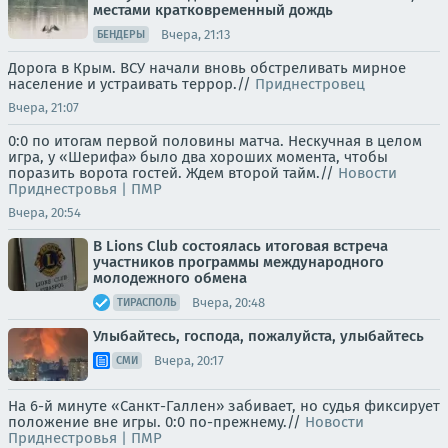
местами кратковременный дождь
Вчера, 21:13
БЕНДЕРЫ
Дорога в Крым. ВСУ начали вновь обстреливать мирное
население и устраивать террор.//
Приднестровец
Вчера, 21:07
0:0 по итогам первой половины матча. Нескучная в целом
игра, у «Шерифа» было два хороших момента, чтобы
поразить ворота гостей. Ждем второй тайм.//
Новости
Приднестровья | ПМР
Вчера, 20:54
В Lions Club состоялась итоговая встреча
участников программы международного
молодежного обмена
Вчера, 20:48
ТИРАСПОЛЬ
Улыбайтесь, господа, пожалуйста, улыбайтесь
Вчера, 20:17
СМИ
На 6-й минуте «Санкт-Галлен» забивает, но судья фиксирует
положение вне игры. 0:0 по-прежнему.//
Новости
Приднестровья | ПМР