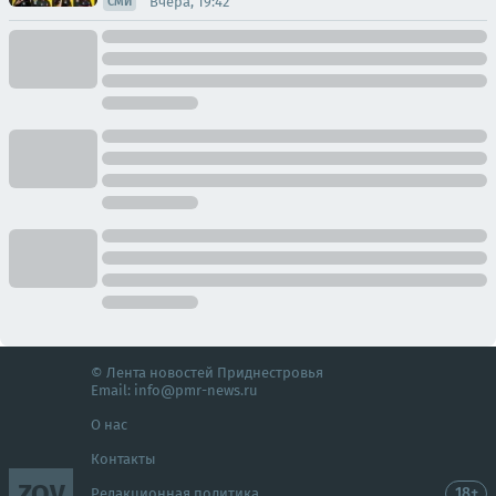
Вчера, 19:42
СМИ
© Лента новостей Приднестровья
Email:
info@pmr-news.ru
О нас
Контакты
ZOV
18+
Редакционная политика