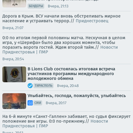
Вчера, 21:13
БЕНДЕРЫ
Дорога в Крым. ВСУ начали вновь обстреливать мирное
население и устраивать террор.//
Приднестровец
Вчера, 21:07
0:0 по итогам первой половины матча. Нескучная в целом
игра, у «Шерифа» было два хороших момента, чтобы
поразить ворота гостей. Ждем второй тайм.//
Новости
Приднестровья | ПМР
Вчера, 20:54
В Lions Club состоялась итоговая встреча
участников программы международного
молодежного обмена
Вчера, 20:48
ТИРАСПОЛЬ
Улыбайтесь, господа, пожалуйста, улыбайтесь
Вчера, 20:17
СМИ
На 6-й минуте «Санкт-Галлен» забивает, но судья фиксирует
положение вне игры. 0:0 по-прежнему.//
Новости
Приднестровья | ПМР
Вчера, 20:13