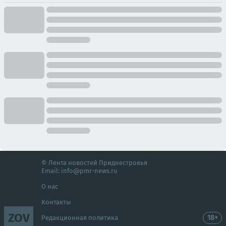
© Лента новостей Приднестровья
Email:
info@pmr-news.ru
О нас
Контакты
ZOV
18+
Редакционная политика