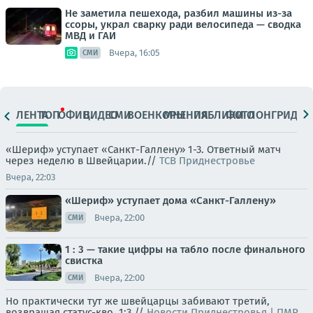
Не заметила пешехода, разбил машины из-за
ссоры, украл сварку ради велосипеда — сводка
МВД и ГАИ
Вчера, 16:05
СМИ
ЛЕНТА
ТОП
ОФИЦ.
ВИДЕО
СМИ
ВОЕНКОРЫ
МНЕНИЯ
ПАБЛИКИ
ФОТО
ЛОНГРИДЫ
«Шериф» уступает «Санкт-Галлену» 1-3. Ответный матч
через неделю в Швейцарии.//
ТСВ Приднестровье
Вчера, 22:03
«Шериф» уступает дома «Санкт-Галлену»
Вчера, 22:00
СМИ
1 : 3 — такие цифры на табло после финального
свистка
Вчера, 22:00
СМИ
Но практически тут же швейцарцы забивают третий,
возвращая статус-кво. 1:3.//
Новости Приднестровья | ПМР